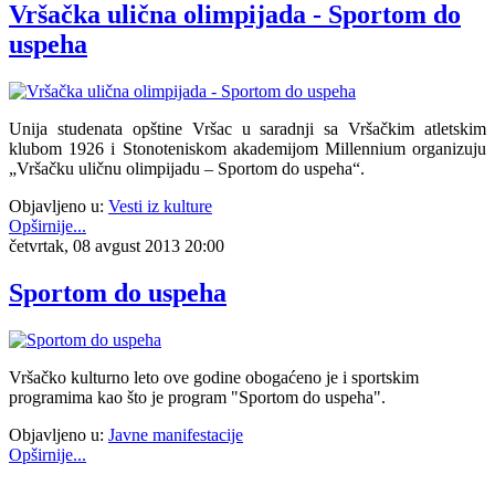
Vršačka ulična olimpijada - Sportom do
uspeha
Unija studenata opštine Vršac u saradnji sa Vršačkim atletskim
klubom 1926 i Stonoteniskom akademijom Millennium organizuju
„Vršačku uličnu olimpijadu – Sportom do uspeha“.
Objavljeno u:
Vesti iz kulture
Opširnije...
četvrtak, 08 avgust 2013 20:00
Sportom do uspeha
Vršačko kulturno leto ove godine obogaćeno je i sportskim
programima kao što je program "Sportom do uspeha".
Objavljeno u:
Javne manifestacije
Opširnije...