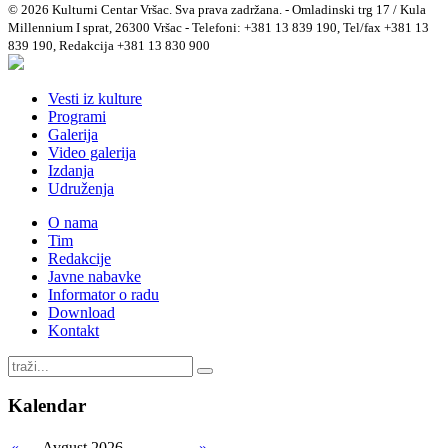
© 2026 Kulturni Centar Vršac. Sva prava zadržana. - Omladinski trg 17 / Kula
Millennium I sprat, 26300 Vršac - Telefoni: +381 13 839 190, Tel/fax +381 13
839 190, Redakcija +381 13 830 900
Vesti iz kulture
Programi
Galerija
Video galerija
Izdanja
Udruženja
O nama
Tim
Redakcije
Javne nabavke
Informator o radu
Download
Kontakt
Kalendar
«
Avgust 2026
»