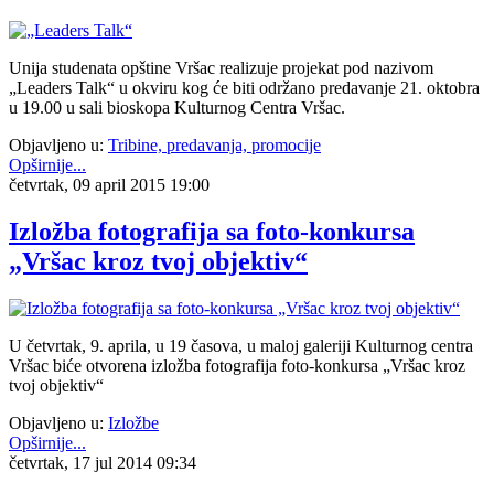
Unija studenata opštine Vršac realizuje projekat pod nazivom
„Leaders Talk“ u okviru kog će biti održano predavanje 21. oktobra
u 19.00 u sali bioskopa Kulturnog Centra Vršac.
Objavljeno u:
Tribine, predavanja, promocije
Opširnije...
četvrtak, 09 april 2015 19:00
Izložba fotografija sa foto-konkursa
„Vršac kroz tvoj objektiv“
U četvrtak, 9. aprila, u 19 časova, u maloj galeriji Kulturnog centra
Vršac biće otvorena izložba fotografija foto-konkursa „Vršac kroz
tvoj objektiv“
Objavljeno u:
Izložbe
Opširnije...
četvrtak, 17 jul 2014 09:34