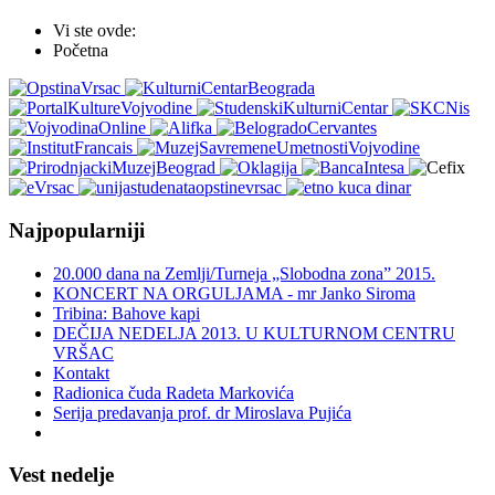
Vi ste ovde:
Početna
Najpopularniji
20.000 dana na Zemlji/Turneja „Slobodna zona” 2015.
KONCERT NA ORGULJAMA - mr Janko Siroma
Tribina: Bahove kapi
DEČIJA NEDELJA 2013. U KULTURNOM CENTRU
VRŠAC
Kontakt
Radionica čuda Radeta Markovića
Serija predavanja prof. dr Miroslava Pujića
Vest nedelje