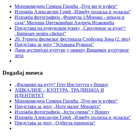
Монокомедија Семира Гицића „Пун ми је куфер“
Изложба Александре Гајић „Између поласка и доласка“
Изложба фотографија „Формула 1/Монако - некада и
сада“ Милоша Цветковићаи Андреја Исаковића
Представа на румунском језику „Срцуленце за куце“/
„Inimioare pentru cățeluși”
20. Турнеја филмског фестивала Слободна Зона (2. deo)
Представа за децу "Успавана Ружица"
Дани аустријске културе у оквиру Вршачког културног
лета
Događaj meseca
„Филмови на путу“ Гетe Института у Вршцу
АШКАЛИЈЕ – КУЛТУРА, ТРАДИЦИЈА И
ИДЕНТИТЕТ
Монокомедија Семира Гицића „Пун ми је куфер“
Представа за децу „Ноте малог Моцарта“
Изложба фотографија „Јести очима“ у Вршцу
Изложба Александре Гајић „Између поласка и доласка“
Представа за децу „Одбегла принцеза“