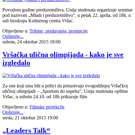
Povodom godine preduzetništva, Unija studenata organizuje seminar
pod nazivom „Mladi i preduzetništvo“, u petak 22. aprila, od 18h, u
sali bioskopa Kulturnog centra Vršac.
Objavljeno u:
Tribine, predavanja, promocije
Opširnije...
subota, 24 oktobar 2015 18:00
Vršačka ulična olimpijada - kako je sve
izgledalo
Za one koji nisu bili u prilici da prisustvuju ovogodišnjoj Vršačkoj
uličnoj olimpijadi – „Sportom do uspeha“, Unija studenata opštine
Vršac, u subotu 24.10. od 18h prikazuje film
Objavljeno u:
Filmske projekcije
Opširnije...
sreda, 21 oktobar 2015 19:00
„Leaders Talk“