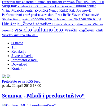
Francuski institut u
Francuski filmski institut
Francuski filmski karavan
Srbiji
Imlek
Kulturni centar
Keta Josif
konkurs
Jelena Gorički Elka
Vršac
Muzički centar Zvončići
Nenad Kukić
Paja Jovanović
Performativni crtež
predstava za decu
Rena Redle
Slavica Obradinović
Slobodna zona
Suzana Kulja
Slavko timotijević
Slobodna zona 2023
Udruženje „Život i zdravlje“
Unija studenata opstine Vrsac
Vladan
vrsacko kulturno leto
Vršački književni klub
Jeremić
Vršačko kulturno leto 2018
O nama
Tim
Redakcije
Javne nabavke
Informator o radu
Download
Kontakt
Pretplatite se na RSS feed
petak, 22 april 2016 18:00
Seminar „Mladi i preduzetništvo“