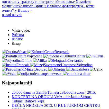
дигиталну графику и интернет обликовање Хемијско
медицинске школе Вршац
Изложба фотографија „Јести
очима“ у Вршцу »
nazad na vrh
Vi ste ovde:
Početna
Izložbe
Базар
Najpopularniji
20.000 dana na Zemlji/Turneja „Slobodna zona” 2015.
KONCERT NA ORGULJAMA - mr Janko Siroma
Tribina: Bahove kapi
DEČIJA NEDELJA 2013. U KULTURNOM CENTRU