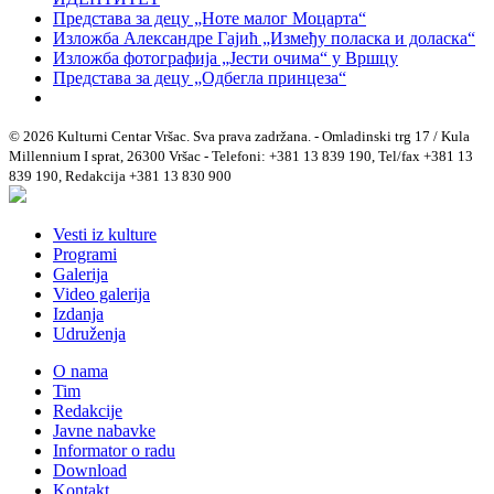
Представа за децу „Ноте малог Моцарта“
Изложба Александре Гајић „Између поласка и доласка“
Изложба фотографија „Јести очима“ у Вршцу
Представа за децу „Одбегла принцеза“
© 2026 Kulturni Centar Vršac. Sva prava zadržana. - Omladinski trg 17 / Kula
Millennium I sprat, 26300 Vršac - Telefoni: +381 13 839 190, Tel/fax +381 13
839 190, Redakcija +381 13 830 900
Vesti iz kulture
Programi
Galerija
Video galerija
Izdanja
Udruženja
O nama
Tim
Redakcije
Javne nabavke
Informator o radu
Download
Kontakt