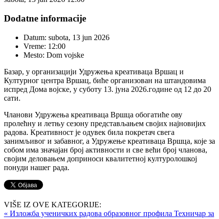
Dodatne informacije
Datum:
subota, 13 jun 2026
Vreme:
12:00
Mesto:
Dom vojske
Базар, у организацији Удружења креативаца Вршац и
Културног центра Вршац, биће организован на штандовима
испред Дома војске, у суботу 13. јуна 2026.године од 12 до 20
сати.
Чланови Удружења креативаца Вршца обогатиће ову
пролећну и летњу сезону представљањем својих најновијих
радова. Креативност је одувек била покретач свега
занимљивог и забавног, а Удружење креативаца Вршца, које за
собом има значајан број активности и све већи број чланова,
својим деловањем доприноси квалитетној културолошкој
понуди нашег рада.
VIŠE IZ OVE KATEGORIJE:
« Изложба ученичких радова образовног профила Техничар за