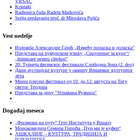
VRŠAC
Kontakt
Radionica čuda Radeta Markovića
Serija predavanja prof. dr Miroslava Pujića
Vest nedelje
Изложба Александре Гајић „Између поласка и доласка“
Представа на румунском језику „Срцуленце за куце“/
„Inimioare pentru cățeluși”
20. Турнеја филмског фестивала Слободна Зона (2. deo)
Дани аустријске културе у оквиру Вршачког културног
лета
Мини плесни фестивал од 10. до 12. августа на Тргу
светог Теодора
Представа за децу "Успавана Ружица"
Događaj meseca
„Филмови на путу“ Гетe Института у Вршцу
Монокомедија Семира Гицића „Пун ми је куфер“
АШКАЛИЈЕ – КУЛТУРА, ТРАДИЦИЈА И
ИДЕНТИТЕТ