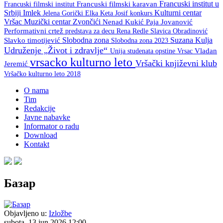
Francuski institut u
Francuski filmski institut
Francuski filmski karavan
Srbiji
Imlek
Kulturni centar
Keta Josif
konkurs
Jelena Gorički Elka
Vršac
Muzički centar Zvončići
Nenad Kukić
Paja Jovanović
Performativni crtež
predstava za decu
Rena Redle
Slavica Obradinović
Slobodna zona
Suzana Kulja
Slavko timotijević
Slobodna zona 2023
Udruženje „Život i zdravlje“
Unija studenata opstine Vrsac
Vladan
vrsacko kulturno leto
Vršački književni klub
Jeremić
Vršačko kulturno leto 2018
O nama
Tim
Redakcije
Javne nabavke
Informator o radu
Download
Kontakt
Базар
Objavljeno u:
Izložbe
subota, 13 jun 2026 12:00