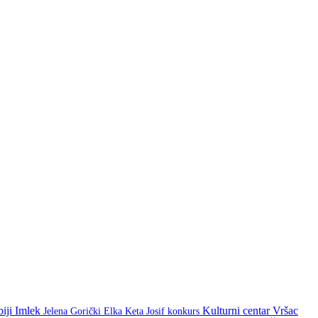
biji
Imlek
Kulturni centar Vršac
Keta Josif
konkurs
Jelena Gorički Elka