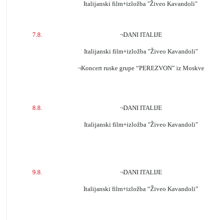
Italijanski film+izložba
"Živeo Kavandoli"
7.8.
¬DANI ITALIJE
Italijanski film+izložba
"Živeo Kavandoli"
¬Koncert ruske grupe “PEREZVON” iz Moskve
8.8.
¬DANI ITALIJE
Italijanski film+izložba "Živeo Kavandoli"
9.8.
¬DANI ITALIJE
Italijanski film+izložba “Živeo Kavandoli”