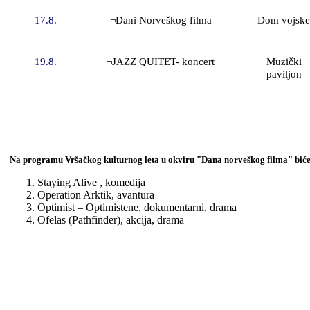
17.8.
¬Dani Norveškog filma
Dom vojske
19.8.
¬JAZZ QUITET- koncert
Muzički
paviljon
Na programu Vršačkog kulturnog leta u okviru "Dana norveškog filma" biće 
1. Staying Alive , komedija
2. Operation Arktik, avantura
3. Optimist – Optimistene, dokumentarni, drama
4. Ofelas (Pathfinder), akcija, drama