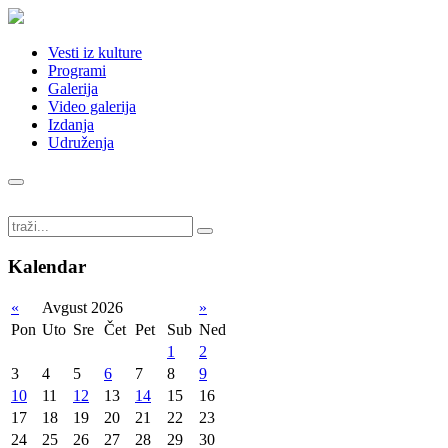
DATUM
PROGRAM
MESTO
VREME
Vesti iz kulture
Programi
Galerija
Video galerija
Izdanja
Udruženja
6.8.
¬DANI
Dom
20:00
ITALIJE
vojske
Italijanski
Kalendar
film+izložba
«
Avgust 2026
»
Pon
Uto
Sre
Čet
Pet
Sub
Ned
1
2
7.8.
¬DANI
Dom
20:00
3
4
5
6
7
8
9
ITALIJE
vojske
10
11
12
13
14
15
16
Italijanski
17
18
19
20
21
22
23
film+izložba
24
25
26
27
28
29
30
Muzički