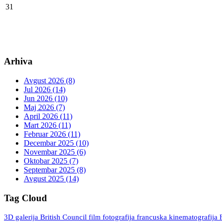
31
¬Koncert
paviljon
ruske grupe
“PEREZVON”
iz Moskve
Arhiva
8.8.
¬DANI
Dom
20:00
ITALIJE
vojske
Avgust 2026 (8)
Jul 2026 (14)
Italijanski
Jun 2026 (10)
film+izložba
Maj 2026 (7)
April 2026 (11)
Mart 2026 (11)
Februar 2026 (11)
Decembar 2025 (10)
9.8.
¬DANI
Dom
20:00
Novembar 2025 (6)
ITALIJE
vojske
Oktobar 2025 (7)
Septembar 2025 (8)
Italijanski
Avgust 2025 (14)
film+izložba
“Živeo
Tag Cloud
Kavandoli”
3D galerija
British Council
fotografija
francuska kinematografija
film