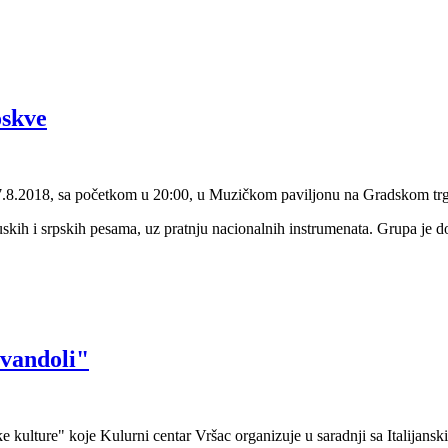
skve
 7.8.2018, sa početkom u 20:00, u Muzičkom paviljonu na Gradskom tr
h i srpskih pesama, uz pratnju nacionalnih instrumenata. Grupa je do 
avandoli"
 kulture" koje Kulurni centar Vršac organizuje u saradnji sa Italijans