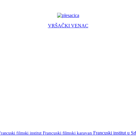
VRŠAČKI VENAC
Francuski institut u Sr
Francuski filmski institut
Francuski filmski karavan