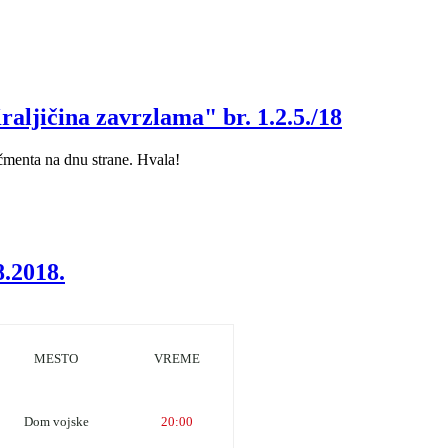
aljičina zavrzlama" br. 1.2.5./18
čmenta na dnu strane. Hvala!
8.2018.
MESTO
VREME
Dom vojske
20:00