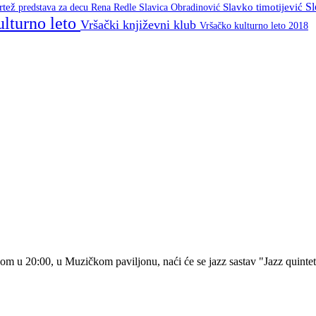
S
crtež
predstava za decu
Rena Redle
Slavica Obradinović
Slavko timotijević
ulturno leto
Vršački književni klub
Vršačko kulturno leto 2018
om u 20:00, u Muzičkom paviljonu, naći će se jazz sastav "
Jazz quintet