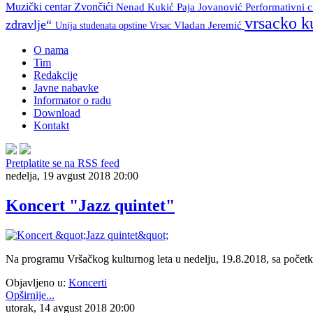
Muzički centar Zvončići
Nenad Kukić
Paja Jovanović
Performativni 
vrsacko k
zdravlje“
Unija studenata opstine Vrsac
Vladan Jeremić
10.8.
¬DANI
Dom
20:00
ITALIJE
vojske
O nama
Tim
Italijanska
Redakcije
21:00
izložba film+
Javne nabavke
Muzički
“Živeo
Informator o radu
paviljon
Kavandoli”
Download
Kontakt
¬Koncert
“MATORANI”
Pretplatite se na RSS feed
nedelja, 19 avgust 2018 20:00
Koncert "Jazz quintet"
11.8.
￢
DANI
Dom
20:00
ITALIJE
vojske
Italijanska
Na programu Vršačkog kulturnog leta u nedelju, 19.8.2018, sa početk
izložba
“Živeo
Objavljeno u:
Koncerti
20:30
Kavandoli”
Opširnije...
Dom
utorak, 14 avgust 2018 20:00
vojske
￢
Večernja