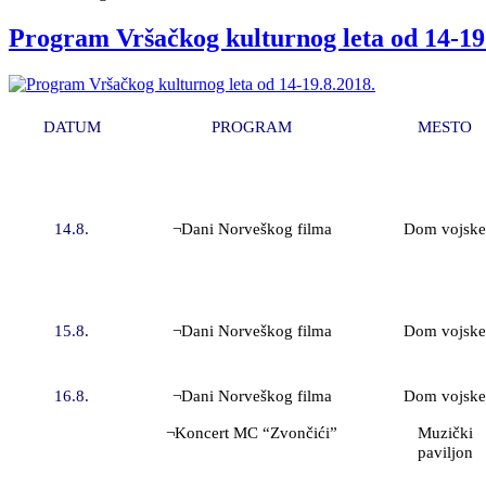
predstava
Program Vršačkog kulturnog leta od 14-19
“CRVENI
ŠEŠIR”
12.8.
¬DANI
Dom
20:00
DATUM
PROGRAM
MESTO
ITALIJE
vojske
Italijanski
film+izložba
“Živeo
14.8.
¬Dani Norveškog filma
Dom vojske
Kavandoli”
15.8.
¬Dani Norveškog filma
Dom vojske
16.8.
¬Dani Norveškog filma
Dom vojske
¬Koncert MC “Zvončići”
Muzički
paviljon