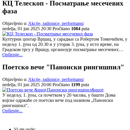
КЦ Телескоп - Посматрање месечевих
фаза
Objavljeno u:
Akcije, radionice, performansi
nedelja, 01 jun 2025 20:30
Pročitano
1084
puta
Културни центар Вршац, у сарадњи са Робертом Томичићем, у
недељу 1. јуна од 20.30 и у уторак 3. јуна, у исто време, на
Градском тргу у Вршцу, организује посматрање месечевих…
Opširnije...
Поетско вече "Панонски рингишпил"
Objavljeno u:
Akcije, radionice, performansi
nedelja, 01 jun 2025 20:00
Pročitano
1199
puta
У недељу, 1. јуна, са почетком у 20 часова, у башти Дома
војске одржаће се поетско вече под називом „Панонски
рингишпил",
Opširnije...
Vi ste ovde: