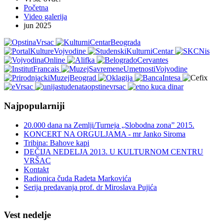
Početna
Video galerija
jun 2025
Najpopularniji
20.000 dana na Zemlji/Turneja „Slobodna zona” 2015.
KONCERT NA ORGULJAMA - mr Janko Siroma
Tribina: Bahove kapi
DEČIJA NEDELJA 2013. U KULTURNOM CENTRU
VRŠAC
Kontakt
Radionica čuda Radeta Markovića
Serija predavanja prof. dr Miroslava Pujića
Vest nedelje