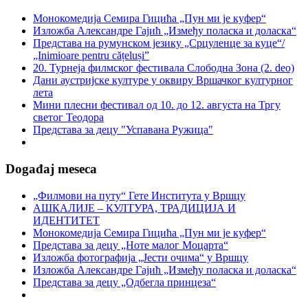
Монокомедија Семира Гицића „Пун ми је куфер“
Изложба Александре Гајић „Између поласка и доласка“
Представа на румунском језику „Срцуленце за куце“/
„Inimioare pentru cățeluși”
20. Турнеја филмског фестивала Слободна Зона (2. deo)
Дани аустријске културе у оквиру Вршачког културног
лета
Мини плесни фестивал од 10. до 12. августа на Тргу
светог Теодора
Представа за децу "Успавана Ружица"
Događaj meseca
„Филмови на путу“ Гетe Института у Вршцу
АШКАЛИЈЕ – КУЛТУРА, ТРАДИЦИЈА И
ИДЕНТИТЕТ
Монокомедија Семира Гицића „Пун ми је куфер“
Представа за децу „Ноте малог Моцарта“
Изложба фотографија „Јести очима“ у Вршцу
Изложба Александре Гајић „Између поласка и доласка“
Представа за децу „Одбегла принцеза“