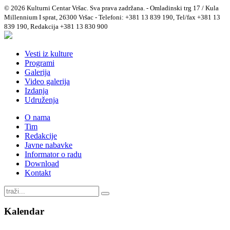
© 2026 Kulturni Centar Vršac. Sva prava zadržana. - Omladinski trg 17 / Kula
Millennium I sprat, 26300 Vršac - Telefoni: +381 13 839 190, Tel/fax +381 13
839 190, Redakcija +381 13 830 900
Vesti iz kulture
Programi
Galerija
Video galerija
Izdanja
Udruženja
O nama
Tim
Redakcije
Javne nabavke
Informator o radu
Download
Kontakt
Kalendar