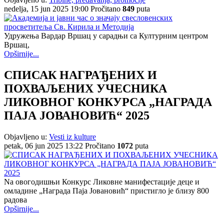
nedelja, 15 jun 2025 19:00
Pročitano
849
puta
Удружења Вардар Вршац у сарадњи са Културним центром
Вршац,
Opširnije...
СПИСАК НАГРАЂЕНИХ И
ПОХВАЉЕНИХ УЧЕСНИКА
ЛИКОВНОГ КОНКУРСА „НАГРАДА
ПАЈА ЈОВАНОВИЋ“ 2025
Objavljeno u:
Vesti iz kulture
petak, 06 jun 2025 13:22
Pročitano
1072
puta
Na oвогодишњи Конкурс Ликовне манифестације деце и
омладине „Награда Паја Јовановић“ пристигло је близу 800
радова
Opširnije...