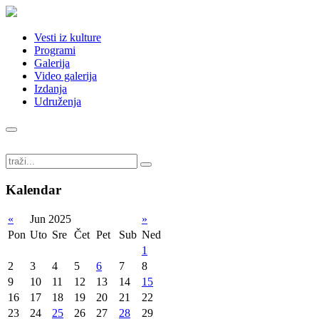
Vesti iz kulture
Programi
Galerija
Video galerija
Izdanja
Udruženja
Kalendar
«
Jun 2025
»
Pon
Uto
Sre
Čet
Pet
Sub
Ned
1
2
3
4
5
6
7
8
9
10
11
12
13
14
15
16
17
18
19
20
21
22
23
24
25
26
27
28
29