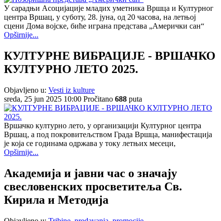
У сарадњи Асоцијације младих уметника Вршца и Културног
центра Вршац, у суботу, 28. јуна, од 20 часова, на летњој
сцени Дома војске, биће играна представа „Амерички сан“
Opširnije...
КУЛТУРНЕ ВИБРАЦИЈЕ - ВРШАЧКО
КУЛТУРНО ЛЕТО 2025.
Objavljeno u:
Vesti iz kulture
sreda, 25 jun 2025 10:00
Pročitano
688
puta
Вршачко културно лето, у организацији Културног центра
Вршац, а под покровитељством Града Вршца, манифестација
је која се годинама одржава у току летњих месеци,
Opširnije...
Академија и јавни час о значају
свесловенских просветитеља Св.
Кирила и Методија
Objavljeno u:
Tribine, predavanja, promocije