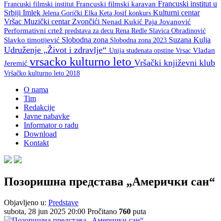
Francuski institut u
Francuski filmski institut
Francuski filmski karavan
Srbiji
Imlek
Kulturni centar
Keta Josif
konkurs
Jelena Gorički Elka
Vršac
Muzički centar Zvončići
Nenad Kukić
Paja Jovanović
Performativni crtež
predstava za decu
Rena Redle
Slavica Obradinović
Slobodna zona
Suzana Kulja
Slavko timotijević
Slobodna zona 2023
Udruženje „Život i zdravlje“
Unija studenata opstine Vrsac
Vladan
vrsacko kulturno leto
Vršački književni klub
Jeremić
Vršačko kulturno leto 2018
O nama
Tim
Redakcije
Javne nabavke
Informator o radu
Download
Kontakt
Позоришна представа „Амерички сан“
Objavljeno u:
Predstave
subota, 28 jun 2025 20:00
Pročitano
760
puta