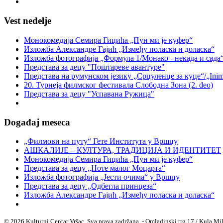
Vest nedelje
Монокомедија Семира Гицића „Пун ми је куфер“
Изложба Александре Гајић „Између поласка и доласка“
Изложба фотографија „Формула 1/Монако - некада и сад
Представа за децу "Поштареве авантуре"
Представа на румунском језику „Срцуленце за куце“/„Inimio
20. Турнеја филмског фестивала Слободна Зона (2. deo)
Представа за децу "Успавана Ружица"
Događaj meseca
„Филмови на путу“ Гетe Института у Вршцу
АШКАЛИЈЕ – КУЛТУРА, ТРАДИЦИЈА И ИДЕНТИТЕТ
Монокомедија Семира Гицића „Пун ми је куфер“
Представа за децу „Ноте малог Моцарта“
Изложба фотографија „Јести очима“ у Вршцу
Представа за децу „Одбегла принцеза“
Изложба Александре Гајић „Између поласка и доласка“
© 2026 Kulturni Centar Vršac. Sva prava zadržana. - Omladinski trg 17 / Kula Mi