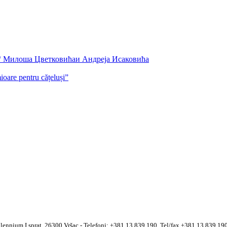
а“ Милоша Цветковићаи Андреја Исаковића
are pentru cățeluși”
llennium I sprat, 26300 Vršac - Telefoni: +381 13 839 190, Tel/fax +381 13 839 1