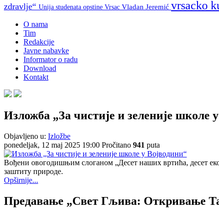
vrsacko k
zdravlje“
Unija studenata opstine Vrsac
Vladan Jeremić
O nama
Tim
Redakcije
Javne nabavke
Informator o radu
Download
Kontakt
Изложба „За чистије и зеленије школе 
Objavljeno u:
Izložbe
ponedeljak, 12 maj 2025 19:00
Pročitano
941
puta
Вођени овогодишњим слоганом „Десет наших вртића, десет еко
заштиту природе.
Opširnije...
Предавање „Свет Гљива: Откривање Т