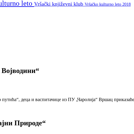
ulturno leto
Vršački književni klub
Vršačko kulturno leto 2018
у Војводини“
 путића“, деца и васпитачице из ПУ „Чаролија“ Вршац приказаћ
ајни Природе“