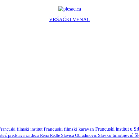
VRŠAČKI VENAC
Francuski institut u Sr
Francuski filmski institut
Francuski filmski karavan
S
crtež
predstava za decu
Rena Redle
Slavica Obradinović
Slavko timotijević