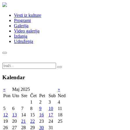
Vesti iz kulture
Programi
Galerija
Video galerija
Izdanja
Udruženja
Kalendar
«
Maj 2025
»
Pon
Uto
Sre
Čet
Pet
Sub
Ned
1
2
3
4
5
6
7
8
9
10
11
12
13
14
15
16
17
18
19
20
21
22
23
24
25
26
27
28
29
30
31