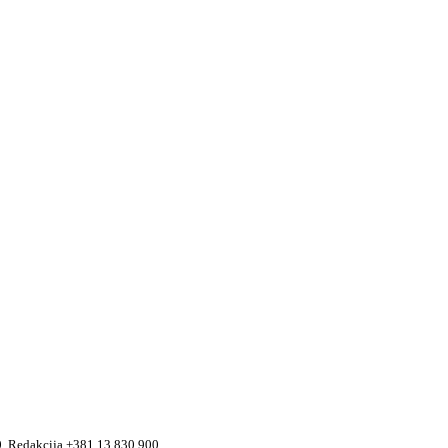
90, Redakcija +381 13 830 900