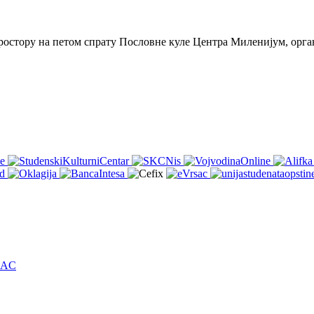
 простору на петом спрату Пословне куле Центра Миленијум, орг
ŠAC