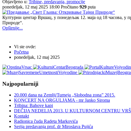
Objavljeno u:
Tribine, predavanja, promocije
ponedeljak, 12 maj 2025 18:00
Pročitano
929
puta
Културни центар Вршац, у понедељак 12. маја од 18 часова, у
Природе“.
Opširnije...
Vi ste ovde:
Početna
ponedeljak, 12 maj 2025
Najpopularniji
20.000 dana na Zemlji/Turneja „Slobodna zona” 2015.
KONCERT NA ORGULJAMA - mr Janko Siroma
Tribina: Bahove kapi
DEČIJA NEDELJA 2013. U KULTURNOM CENTRU VR
Kontakt
Radionica čuda Radeta Markovića
Serija predavanja prof. dr Miroslava Pujića