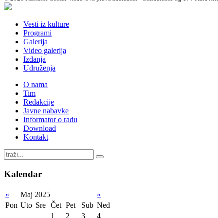
Vesti iz kulture
Programi
Galerija
Video galerija
Izdanja
Udruženja
O nama
Tim
Redakcije
Javne nabavke
Informator o radu
Download
Kontakt
Kalendar
«
Maj 2025
»
Pon
Uto
Sre
Čet
Pet
Sub
Ned
1
2
3
4