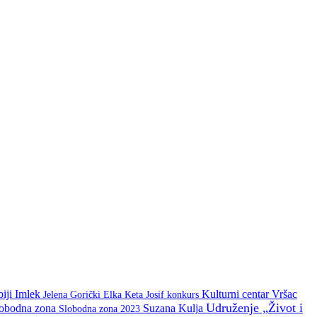
biji
Imlek
Kulturni centar Vršac
Keta Josif
konkurs
Jelena Gorički Elka
Udruženje „Život i
lobodna zona
Suzana Kulja
Slobodna zona 2023