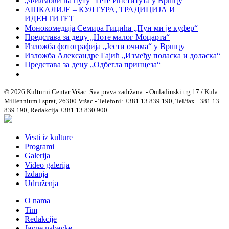
„Филмови на путу“ Гетe Института у Вршцу
АШКАЛИЈЕ – КУЛТУРА, ТРАДИЦИЈА И
ИДЕНТИТЕТ
Монокомедија Семира Гицића „Пун ми је куфер“
Представа за децу „Ноте малог Моцарта“
Изложба фотографија „Јести очима“ у Вршцу
Изложба Александре Гајић „Између поласка и доласка“
Представа за децу „Одбегла принцеза“
© 2026 Kulturni Centar Vršac. Sva prava zadržana. - Omladinski trg 17 / Kula
Millennium I sprat, 26300 Vršac - Telefoni: +381 13 839 190, Tel/fax +381 13
839 190, Redakcija +381 13 830 900
Vesti iz kulture
Programi
Galerija
Video galerija
Izdanja
Udruženja
O nama
Tim
Redakcije
Javne nabavke