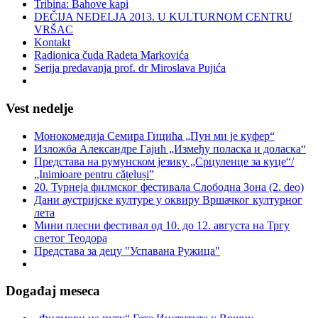
Tribina: Bahove kapi
DEČIJA NEDELJA 2013. U KULTURNOM CENTRU
VRŠAC
Kontakt
Radionica čuda Radeta Markovića
Serija predavanja prof. dr Miroslava Pujića
Vest nedelje
Монокомедија Семира Гицића „Пун ми је куфер“
Изложба Александре Гајић „Између поласка и доласка“
Представа на румунском језику „Срцуленце за куце“/
„Inimioare pentru cățeluși”
20. Турнеја филмског фестивала Слободна Зона (2. deo)
Дани аустријске културе у оквиру Вршачког културног
лета
Мини плесни фестивал од 10. до 12. августа на Тргу
светог Теодора
Представа за децу "Успавана Ружица"
Događaj meseca