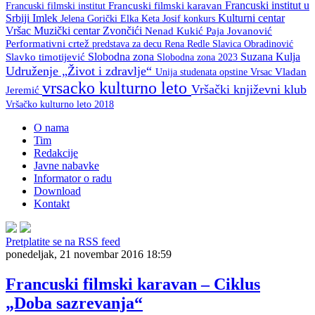
Francuski institut u
Francuski filmski institut
Francuski filmski karavan
Srbiji
Imlek
Kulturni centar
Keta Josif
konkurs
Jelena Gorički Elka
Vršac
Muzički centar Zvončići
Nenad Kukić
Paja Jovanović
Performativni crtež
predstava za decu
Rena Redle
Slavica Obradinović
Slobodna zona
Suzana Kulja
Slavko timotijević
Slobodna zona 2023
Udruženje „Život i zdravlje“
Unija studenata opstine Vrsac
Vladan
vrsacko kulturno leto
Vršački književni klub
Jeremić
Vršačko kulturno leto 2018
O nama
Tim
Redakcije
Javne nabavke
Informator o radu
Download
Kontakt
Pretplatite se na RSS feed
ponedeljak, 21 novembar 2016 18:59
Francuski filmski karavan – Ciklus
„Doba sazrevanja“