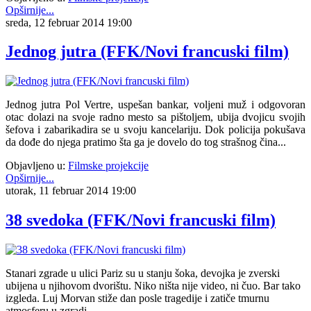
Opširnije...
sreda, 12 februar 2014 19:00
Jednog jutra (FFK/Novi francuski film)
Jednog jutra Pol Vertre, uspešan bankar, voljeni muž i odgovoran
otac dolazi na svoje radno mesto sa pištoljem, ubija dvojicu svojih
šefova i zabarikadira se u svoju kancelariju. Dok policija pokušava
da dođe do njega pratimo šta ga je dovelo do tog strašnog čina...
Objavljeno u:
Filmske projekcije
Opširnije...
utorak, 11 februar 2014 19:00
38 svedoka (FFK/Novi francuski film)
Stanari zgrade u ulici Pariz su u stanju šoka, devojka je zverski
ubijena u njihovom dvorištu. Niko ništa nije video, ni čuo. Bar tako
izgleda. Luj Morvan stiže dan posle tragedije i zatiče tmurnu
atmosferu u zgradi.