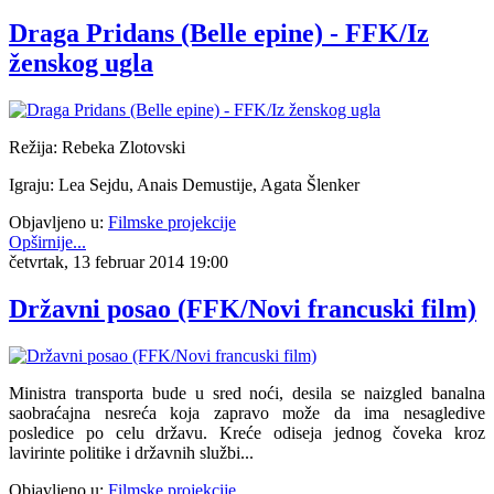
Draga Pridans (Belle epine) - FFK/Iz
ženskog ugla
Režija: Rebeka Zlotovski
Igraju: Lea Sejdu, Anais Demustije, Agata Šlenker
Objavljeno u:
Filmske projekcije
Opširnije...
četvrtak, 13 februar 2014 19:00
Državni posao (FFK/Novi francuski film)
Ministra transporta bude u sred noći, desila se naizgled banalna
saobraćajna nesreća koja zapravo može da ima nesagledive
posledice po celu državu. Kreće odiseja jednog čoveka kroz
lavirinte politike i državnih službi...
Objavljeno u:
Filmske projekcije