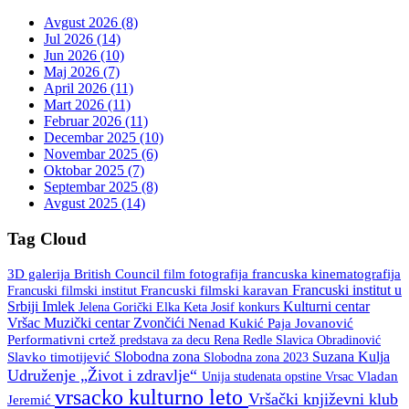
Avgust 2026 (8)
Jul 2026 (14)
Jun 2026 (10)
Maj 2026 (7)
April 2026 (11)
Mart 2026 (11)
Februar 2026 (11)
Decembar 2025 (10)
Novembar 2025 (6)
Oktobar 2025 (7)
Septembar 2025 (8)
Avgust 2025 (14)
Tag Cloud
3D galerija
British Council
fotografija
francuska kinematografija
film
Francuski institut u
Francuski filmski institut
Francuski filmski karavan
Srbiji
Imlek
Kulturni centar
Keta Josif
konkurs
Jelena Gorički Elka
Vršac
Muzički centar Zvončići
Nenad Kukić
Paja Jovanović
Performativni crtež
predstava za decu
Rena Redle
Slavica Obradinović
Slobodna zona
Suzana Kulja
Slavko timotijević
Slobodna zona 2023
Udruženje „Život i zdravlje“
Unija studenata opstine Vrsac
Vladan
vrsacko kulturno leto
Vršački književni klub
Jeremić