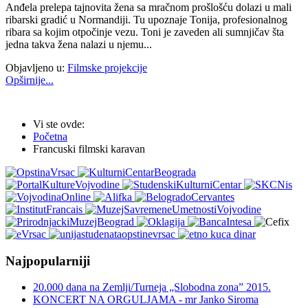
Anđela prelepa tajnovita žena sa mračnom prošlošću dolazi u mali
ribarski gradić u Normandiji. Tu upoznaje Tonija, profesionalnog
ribara sa kojim otpočinje vezu. Toni je zaveden ali sumnjičav šta
jedna takva žena nalazi u njemu...
Objavljeno u:
Filmske projekcije
Opširnije...
Vi ste ovde:
Početna
Francuski filmski karavan
Najpopularniji
20.000 dana na Zemlji/Turneja „Slobodna zona” 2015.
KONCERT NA ORGULJAMA - mr Janko Siroma