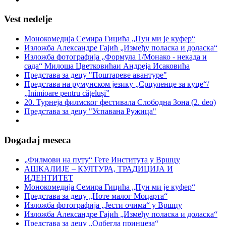
Vest nedelje
Монокомедија Семира Гицића „Пун ми је куфер“
Изложба Александре Гајић „Између поласка и доласка“
Изложба фотографија „Формула 1/Монако - некада и
сада“ Милоша Цветковићаи Андреја Исаковића
Представа за децу "Поштареве авантуре"
Представа на румунском језику „Срцуленце за куце“/
„Inimioare pentru cățeluși”
20. Турнеја филмског фестивала Слободна Зона (2. deo)
Представа за децу "Успавана Ружица"
Događaj meseca
„Филмови на путу“ Гетe Института у Вршцу
АШКАЛИЈЕ – КУЛТУРА, ТРАДИЦИЈА И
ИДЕНТИТЕТ
Монокомедија Семира Гицића „Пун ми је куфер“
Представа за децу „Ноте малог Моцарта“
Изложба фотографија „Јести очима“ у Вршцу
Изложба Александре Гајић „Између поласка и доласка“
Представа за децу „Одбегла принцеза“