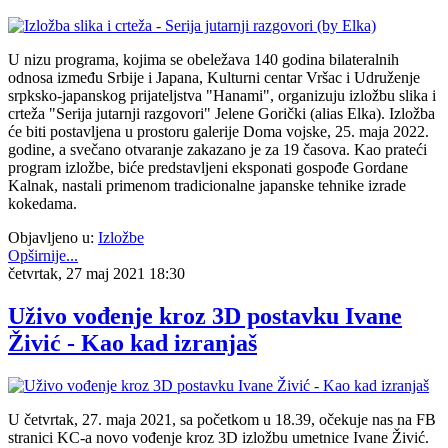
U nizu programa, kojima se obeležava 140 godina bilateralnih
odnosa između Srbije i Japana, Kulturni centar Vršac i Udruženje
srpksko-japanskog prijateljstva "Hanami", organizuju izložbu slika i
crteža "Serija jutarnji razgovori" Jelene Gorički (alias Elka). Izložba
će biti postavljena u prostoru galerije Doma vojske, 25. maja 2022.
godine, a svečano otvaranje zakazano je za 19 časova. Kao prateći
program izložbe, biće predstavljeni eksponati gospođe Gordane
Kalnak, nastali primenom tradicionalne japanske tehnike izrade
kokedama.
Objavljeno u:
Izložbe
Opširnije...
četvrtak, 27 maj 2021 18:30
Uživo vođenje kroz 3D postavku Ivane
Živić - Kao kad izranjaš
U četvrtak, 27. maja 2021, sa početkom u 18.39, očekuje nas na FB
stranici KC-a novo vođenje kroz 3D izložbu umetnice Ivane Živić.