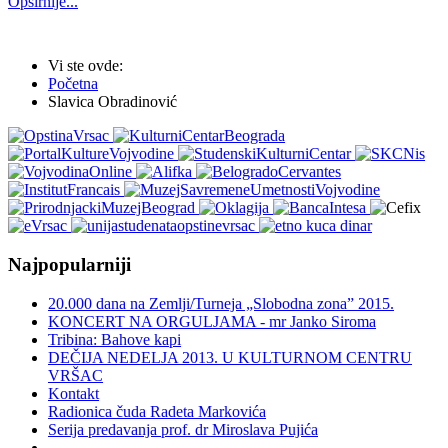
Opširnije...
Vi ste ovde:
Početna
Slavica Obradinović
Najpopularniji
20.000 dana na Zemlji/Turneja „Slobodna zona” 2015.
KONCERT NA ORGULJAMA - mr Janko Siroma
Tribina: Bahove kapi
DEČIJA NEDELJA 2013. U KULTURNOM CENTRU
VRŠAC
Kontakt
Radionica čuda Radeta Markovića
Serija predavanja prof. dr Miroslava Pujića