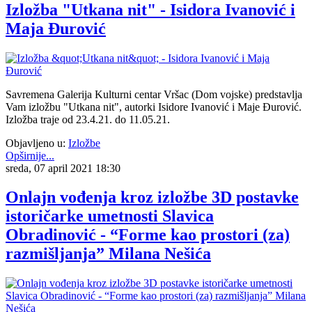
Izložba "Utkana nit" - Isidora Ivanović i
Maja Đurović
Savremena Galerija Kulturni centar Vršac (Dom vojske) predstavlja
Vam izložbu "Utkana nit", autorki Isidore Ivanović i Maje Đurović.
Izložba traje od 23.4.21. do 11.05.21.
Objavljeno u:
Izložbe
Opširnije...
sreda, 07 april 2021 18:30
Onlajn vođenja kroz izložbe 3D postavke
istoričarke umetnosti Slavica
Obradinović - “Forme kao prostori (za)
razmišljanja” Milana Nešića