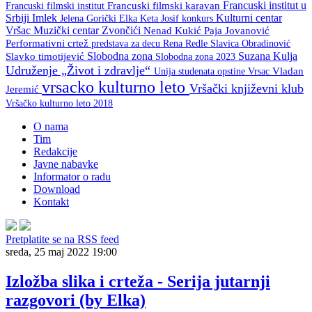
Francuski institut u
Francuski filmski institut
Francuski filmski karavan
Srbiji
Imlek
Kulturni centar
Keta Josif
konkurs
Jelena Gorički Elka
Vršac
Muzički centar Zvončići
Nenad Kukić
Paja Jovanović
Performativni crtež
predstava za decu
Rena Redle
Slavica Obradinović
Slobodna zona
Suzana Kulja
Slavko timotijević
Slobodna zona 2023
Udruženje „Život i zdravlje“
Unija studenata opstine Vrsac
Vladan
vrsacko kulturno leto
Vršački književni klub
Jeremić
Vršačko kulturno leto 2018
O nama
Tim
Redakcije
Javne nabavke
Informator o radu
Download
Kontakt
Pretplatite se na RSS feed
sreda, 25 maj 2022 19:00
Izložba slika i crteža - Serija jutarnji
razgovori (by Elka)