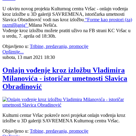
U okviru novog projekta Kulturnog centra Vršac - onlajn vođenja
kroz izložbe u 3D galeriji SAVREMENA, istoričarka umetnosti
Slavica Obradinović vodi nas kroz izložbu
“Forme kao prostori (za)
razmišljanja”
Milana Nešića.
Vođenje kroz izložbu možete pratiti uživo na FB strani KC Vršac u
u sredu, 7. aprila od 18:30h.
Objavljeno u:
Tribine, predavanja, promocije
Opširnije...
subota, 13 mart 2021 18:30
Onlajn vođenje kroz izložbu Vladimira
Milanovića - istoričar umetnosti Slavica
Obradinović
Kulturni centar Vršac pokreće novi projekat onlajn vođenja kroz
izložbe u 3D galeriji SAVREMENA Kulturnog centra Vršac.
Objavljeno u:
Tribine, predavanja, promocije