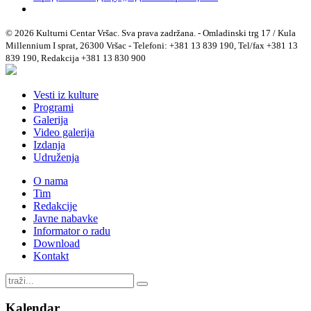
© 2026 Kulturni Centar Vršac. Sva prava zadržana. - Omladinski trg 17 / Kula
Millennium I sprat, 26300 Vršac - Telefoni: +381 13 839 190, Tel/fax +381 13
839 190, Redakcija +381 13 830 900
Vesti iz kulture
Programi
Galerija
Video galerija
Izdanja
Udruženja
O nama
Tim
Redakcije
Javne nabavke
Informator o radu
Download
Kontakt
Kalendar