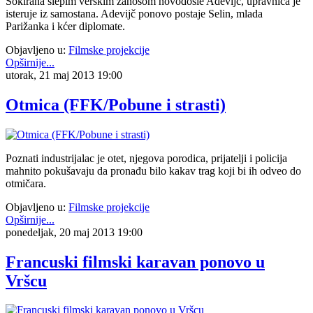
Šokirana slepim verskim zanosom novodošle Adevijč, upravnica je
isteruje iz samostana. Adevijč ponovo postaje Selin, mlada
Parižanka i kćer diplomate.
Objavljeno u:
Filmske projekcije
Opširnije...
utorak, 21 maj 2013 19:00
Otmica (FFK/Pobune i strasti)
Poznati industrijalac je otet, njegova porodica, prijatelji i policija
mahnito pokušavaju da pronađu bilo kakav trag koji bi ih odveo do
otmičara.
Objavljeno u:
Filmske projekcije
Opširnije...
ponedeljak, 20 maj 2013 19:00
Francuski filmski karavan ponovo u
Vršcu