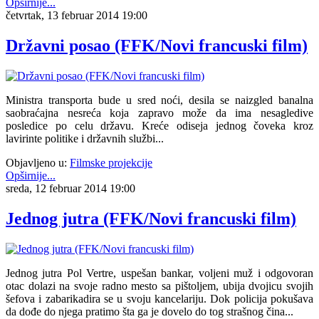
Opširnije...
četvrtak, 13 februar 2014 19:00
Državni posao (FFK/Novi francuski film)
Ministra transporta bude u sred noći, desila se naizgled banalna
saobraćajna nesreća koja zapravo može da ima nesagledive
posledice po celu državu. Kreće odiseja jednog čoveka kroz
lavirinte politike i državnih službi...
Objavljeno u:
Filmske projekcije
Opširnije...
sreda, 12 februar 2014 19:00
Jednog jutra (FFK/Novi francuski film)
Jednog jutra Pol Vertre, uspešan bankar, voljeni muž i odgovoran
otac dolazi na svoje radno mesto sa pištoljem, ubija dvojicu svojih
šefova i zabarikadira se u svoju kancelariju. Dok policija pokušava
da dođe do njega pratimo šta ga je dovelo do tog strašnog čina...