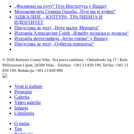
„Филмови на путу“ Гетe Института у Вршцу
Монокомедија Семира Гицића „Пун ми је куфер“
АШКАЛИЈЕ – КУЛТУРА, ТРАДИЦИЈА И
ИДЕНТИТЕТ
Представа за децу „Ноте малог Моцарта“
Изложба Александре Гајић „Између поласка и доласка“
Изложба фотографија „Јести очима“ у Вршцу
Представа за децу „Одбегла принцеза“
© 2026 Kulturni Centar Vršac. Sva prava zadržana. - Omladinski trg 17 / Kula
Millennium I sprat, 26300 Vršac - Telefoni: +381 13 839 190, Tel/fax +381 13
839 190, Redakcija +381 13 830 900
Vesti iz kulture
Programi
Galerija
Video galerija
Izdanja
Udruženja
O nama
Tim