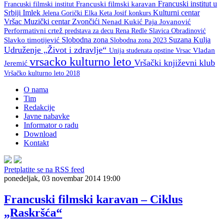
Francuski institut u
Francuski filmski institut
Francuski filmski karavan
Srbiji
Imlek
Kulturni centar
Keta Josif
konkurs
Jelena Gorički Elka
Vršac
Muzički centar Zvončići
Nenad Kukić
Paja Jovanović
Performativni crtež
predstava za decu
Rena Redle
Slavica Obradinović
Slobodna zona
Suzana Kulja
Slavko timotijević
Slobodna zona 2023
Udruženje „Život i zdravlje“
Unija studenata opstine Vrsac
Vladan
vrsacko kulturno leto
Vršački književni klub
Jeremić
Vršačko kulturno leto 2018
O nama
Tim
Redakcije
Javne nabavke
Informator o radu
Download
Kontakt
Pretplatite se na RSS feed
ponedeljak, 03 novembar 2014 19:00
Francuski filmski karavan – Ciklus
„Raskršća“