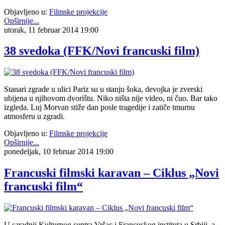
Objavljeno u:
Filmske projekcije
Opširnije...
utorak, 11 februar 2014 19:00
38 svedoka (FFK/Novi francuski film)
Stanari zgrade u ulici Pariz su u stanju šoka, devojka je zverski
ubijena u njihovom dvorištu. Niko ništa nije video, ni čuo. Bar tako
izgleda. Luj Morvan stiže dan posle tragedije i zatiče tmurnu
atmosferu u zgradi.
Objavljeno u:
Filmske projekcije
Opširnije...
ponedeljak, 10 februar 2014 19:00
Francuski filmski karavan – Ciklus „Novi
francuski film“
U saradnji Kulturnog centra Vršac i Francuskog instituta u Srbiji, a