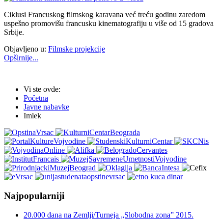
Ciklusi Francuskog filmskog karavana već treću godinu zaredom
uspešno promovišu francusku kinematografiju u više od 15 gradova
Srbije.
Objavljeno u:
Filmske projekcije
Opširnije...
Vi ste ovde:
Početna
Javne nabavke
Imlek
Najpopularniji
20.000 dana na Zemlji/Turneja „Slobodna zona” 2015.