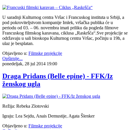
U saradnji Kulturnog centra Vršac i Francuskog instituta u Srbiji, a
pod pokroviteljstvom kompanije Imlek, vršačka publika će u
periodu od 03. – 06. novembra imati priliku da pogleda filmove
Francuskog filmskog karavana, ciklusa „Raskršća“.Sve projekcije se
održavaju u sali bioskopa Kulturnog centra Vršac, počinju u 19h, a
ulaz je besplatan.
Objavljeno u:
Filmske projekcije
Opširnije...
ponedeljak, 28 jul 2014 19:00
Draga Pridans (Belle epine) - FFK/Iz
ženskog ugla
Režija: Rebeka Zlotovski
Igraju: Lea Sejdu, Anais Demustije, Agata Šlenker
Objavljeno u:
Filmske projekcije