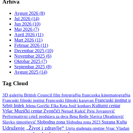
Arhiva
Avgust 2026 (8)
Jul 2026 (14)
Jun 2026 (10)
Maj 2026 (7)
April 2026 (11)
Mart 2026 (11)
Februar 2026 (11)
Decembar 2025 (10)
Novembar 2025 (6)
Oktobar 2025 (7)
Septembar 2025 (8)
Avgust 2025 (14)
Tag Cloud
3D galerija
British Council
fotografija
francuska kinematografija
film
Francuski institut u
Francuski filmski institut
Francuski filmski karavan
Srbiji
Imlek
Kulturni centar
Keta Josif
konkurs
Jelena Gorički Elka
Vršac
Muzički centar Zvončići
Nenad Kukić
Paja Jovanović
Performativni crtež
predstava za decu
Rena Redle
Slavica Obradinović
Slobodna zona
Suzana Kulja
Slavko timotijević
Slobodna zona 2023
Udruženje „Život i zdravlje“
Unija studenata opstine Vrsac
Vladan