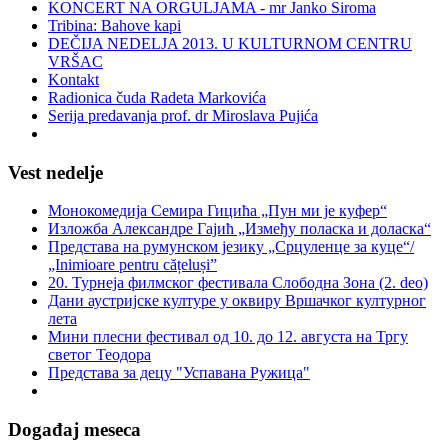
KONCERT NA ORGULJAMA - mr Janko Siroma
Tribina: Bahove kapi
DEČIJA NEDELJA 2013. U KULTURNOM CENTRU
VRŠAC
Kontakt
Radionica čuda Radeta Markovića
Serija predavanja prof. dr Miroslava Pujića
Vest nedelje
Монокомедија Семира Гицића „Пун ми је куфер“
Изложба Александре Гајић „Између поласка и доласка“
Представа на румунском језику „Срцуленце за куце“/
„Inimioare pentru cățeluși”
20. Турнеја филмског фестивала Слободна Зона (2. deo)
Дани аустријске културе у оквиру Вршачког културног
лета
Мини плесни фестивал од 10. до 12. августа на Тргу
светог Теодора
Представа за децу "Успавана Ружица"
Događaj meseca