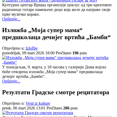
Културни центар Вршац организује циклус од три креативне
радионице гитаре намењене деци која желе да направе своје
прве музичке кораке.
Opširnije...
Изложба „Моја супер мама“
предшколаца дечијег вртића „Бамби“
Objavljeno u:
Izložbe
ponedeljak, 09 mart 2026 18:00
Pročitano
196
puta
У понедељак, 9. марта, у 18 часова у галерији Дома војске
биће отворена изложба „Моја супер мама“ предшколаца
дечијег вртића „Бамби“.
Opširnije...
Резултати Градске смотре рецитатора
Objavljeno u:
Vesti iz kulture
petak, 06 mart 2026 13:01
Pročitano
286
puta