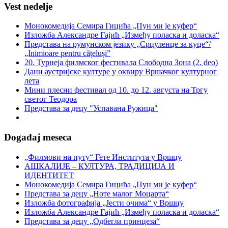
Vest nedelje
Монокомедија Семира Гицића „Пун ми је куфер“
Изложба Александре Гајић „Између поласка и доласка“
Представа на румунском језику „Срцуленце за куце“/
„Inimioare pentru cățeluși”
20. Турнеја филмског фестивала Слободна Зона (2. deo)
Дани аустријске културе у оквиру Вршачког културног
лета
Мини плесни фестивал од 10. до 12. августа на Тргу
светог Теодора
Представа за децу "Успавана Ружица"
Događaj meseca
„Филмови на путу“ Гетe Института у Вршцу
АШКАЛИЈЕ – КУЛТУРА, ТРАДИЦИЈА И
ИДЕНТИТЕТ
Монокомедија Семира Гицића „Пун ми је куфер“
Представа за децу „Ноте малог Моцарта“
Изложба фотографија „Јести очима“ у Вршцу
Изложба Александре Гајић „Између поласка и доласка“
Представа за децу „Одбегла принцеза“