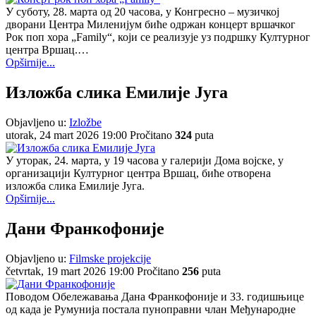
У суботу, 28. марта од 20 часова, у Конгресно – музичкој
дворани Центра Миленијум биће одржан концерт вршачког
Рок поп хорa „Family“, који се реализује уз подршку Културног
центра Вршац.…
Opširnije...
Изложба слика Емилије Југа
Objavljeno u:
Izložbe
utorak, 24 mart 2026 19:00
Pročitano
324
puta
У уторак, 24. марта, у 19 часова у галерији Дома војске, у
организацији Културног центра Вршац, биће отворена
изложба слика Емилије Југа.
Opširnije...
Дани Франкофоније
Objavljeno u:
Filmske projekcije
četvrtak, 19 mart 2026 19:00
Pročitano
256
puta
Поводом Обележавања Дана Франкофоније и 33. годишњице
од када је Румунија постала пуноправни члан Међународне