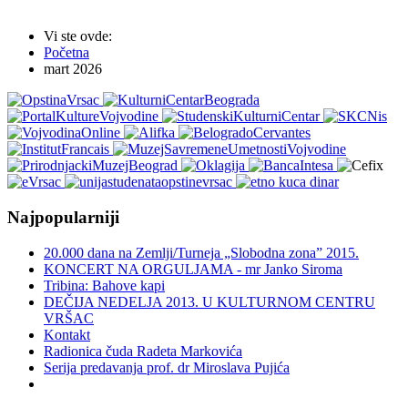
Vi ste ovde:
Početna
mart 2026
Najpopularniji
20.000 dana na Zemlji/Turneja „Slobodna zona” 2015.
KONCERT NA ORGULJAMA - mr Janko Siroma
Tribina: Bahove kapi
DEČIJA NEDELJA 2013. U KULTURNOM CENTRU
VRŠAC
Kontakt
Radionica čuda Radeta Markovića
Serija predavanja prof. dr Miroslava Pujića