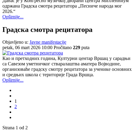
Данас је у Конгресно музичкој дворани Центра Милленниум
одржана Градска смотра рецитатора „Песниче народа мог
2026.“
Opširnije...
Градска смотра рецитатора
Objavljeno u:
Javne manifestacije
petak, 06 mart 2026 10:00
Pročitano
229
puta
Као и претходних година, Културни центар Вршац у сарадњи
са Савезом уметничког стваралаштва аматера Војводине,
организоваће градску смотру рецитатора за ученике основних
и средњих школа с територије Града Вршца.
Opširnije...
1
2
Strana 1 od 2