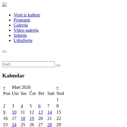
Vesti iz kulture
Programi
Galerija
Video galerija
Izdanja
Udruženja
Kalendar
«
Mart 2026
»
Pon
Uto
Sre
Čet
Pet
Sub
Ned
1
2
3
4
5
6
7
8
9
10
11
12
13
14
15
16
17
18
19
20
21
22
23
24
25
26
27
28
29