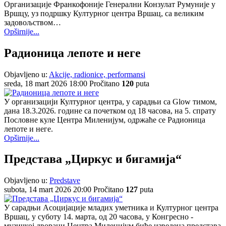
Организације Франкофоније Генерални Конзулат Румуније у
Вршцу, уз подршку Културног центра Вршац, са великим
задовољством…
Opširnije...
Радионица лепоте и неге
Objavljeno u:
Akcije, radionice, performansi
sreda, 18 mart 2026 18:00
Pročitano
120
puta
У организацији Културног центра, у сарадњи са Glow тимом,
дана 18.3.2026. године са почетком од 18 часова, на 5. спрату
Пословне куле Центра Миленијум, одржаће се Радионица
лепоте и неге.
Opširnije...
Представа „Циркус и бигамија“
Objavljeno u:
Predstave
subota, 14 mart 2026 20:00
Pročitano
127
puta
У сарадњи Асоцијације младих уметника и Културног центра
Вршац, у суботу 14. марта, од 20 часова, у Конгресно -
музичкој дворани Центра Миленијум биће изведена представа