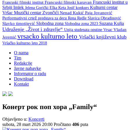
Francuski institut u
Francuski filmski institut
Francuski filmski karavan
Srbiji
Imlek
Kulturni centar
Keta Josif
konkurs
Jelena Gorički Elka
Vršac
Muzički centar Zvončići
Nenad Kukić
Paja Jovanović
Performativni crtež
predstava za decu
Rena Redle
Slavica Obradinović
Slobodna zona
Suzana Kulja
Slavko timotijević
Slobodna zona 2023
Udruženje „Život i zdravlje“
Unija studenata opstine Vrsac
Vladan
vrsacko kulturno leto
Vršački književni klub
Jeremić
Vršačko kulturno leto 2018
O nama
Tim
Redakcije
Javne nabavke
Informator o radu
Download
Kontakt
Конерт рок поп хора „Family“
Objavljeno u:
Koncerti
subota, 28 mart 2026 20:00
Pročitano
406
puta