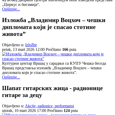
„Циркус и бигамија“.
Opširnije...
Изложба „Владимир Воцхоч – чешки
дипломата који је спасао стотине
живота”
Objavljeno u:
Izložbe
petak, 13 mart 2026 12:00
Pročitano
166
puta
Културни центар Вршац у сарадњи са КУПУ Чешка беседа
Вршац представља изложбу „Владимир Воцхоч – чешки
дипломата који је спасао стотине живота”.
Opširnije...
Шапат гитарских жица - радионице
гитаре за децу
Objavljeno u:
Akcije, radionice, performansi
utorak, 10 mart 2026 17:00
Pročitano
124
puta