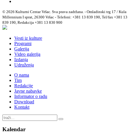
© 2026 Kulturni Centar Vršac. Sva prava zadržana. - Omladinski trg 17 / Kula
Millennium I sprat, 26300 Vršac - Telefoni: +381 13 839 190, Tel/fax +381 13
839 190, Redakcija +381 13 830 900
Vesti iz kulture
Programi
Galerija
Video galerija
Izdanja
Udruženja
O nama
Tim
Redakcije
Javne nabavke
Informator o radu
Download
Kontakt
Kalendar