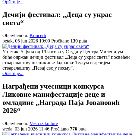
Opširnije...
Дечији фестивал: „Деца су украс
света“
Objavljeno u:
Koncerti
petak, 05 jun 2026 19:00
Pročitano
130
puta
У петак, 5. јуна од 19 часова у Студију Центра Миленијум
биће одржан дечији фестивал „Деца су украс света“ посвећен
стваралаштву песникиње Јадранке Ћулум и дечијем
стваралаштву „Певај своју песму“.
Opširnije...
Награђени учесници конкурса
Ликовне манифестације деце и
омладине „Награда Паја Јовановић
2026“
Objavljeno u:
Vesti iz kulture
sreda, 03 jun 2026 11:46
Pročitano
776
puta