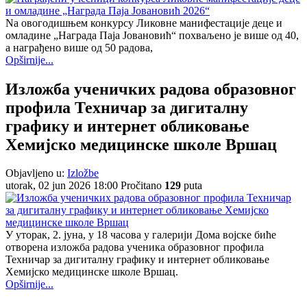
Na oвогодишњем конкурсу Ликовне манифестације деце и
омладине „Награда Паја Јовановић“ похваљено је више од 40,
а награђено више од 50 радова,
Opširnije...
Изложба ученичких радова образовног
профила Техничар за дигиталну
графику и интернет обликовање
Хемијско медицинске школе Вршац
Objavljeno u:
Izložbe
utorak, 02 jun 2026 18:00
Pročitano
129
puta
У уторак, 2. јуна, у 18 часова у галерији Дома војске биће
отворена изложба радова ученика образовног профила
Техничар за дигиталну графику и интернет обликовање
Хемијско медицинске школе Вршац.
Opširnije...