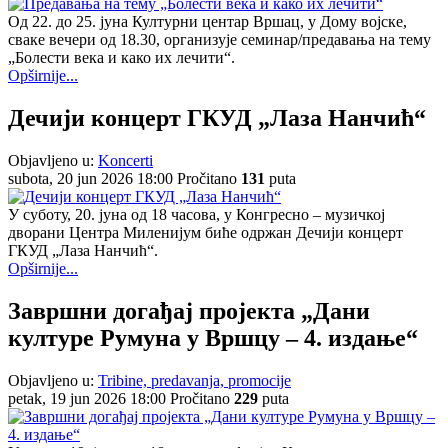
Од 22. до 25. јуна Културни центар Вршац, у Дому војске,
сваке вечери од 18.30, организује семинар/предавањa на тему
„Болести века и како их лечити“.
Opširnije...
Дечији концерт ГКУД „Лаза Нанчић“
Objavljeno u:
Koncerti
subota, 20 jun 2026 18:00
Pročitano
131
puta
У суботу, 20. јуна од 18 часова, у Конгресно – музичкој
дворани Центра Миленијум биће одржан Дечији концерт
ГКУД „Лаза Нанчић“.
Opširnije...
Завршни догађај пројекта „Дани
културе Румуна у Вршцу – 4. издање“
Objavljeno u:
Tribine, predavanja, promocije
petak, 19 jun 2026 18:00
Pročitano
229
puta