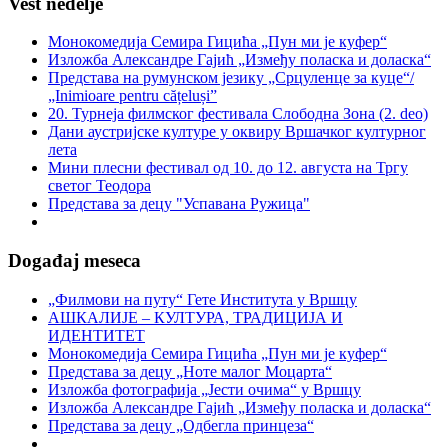
Vest nedelje
Монокомедија Семира Гицића „Пун ми је куфер“
Изложба Александре Гајић „Између поласка и доласка“
Представа на румунском језику „Срцуленце за куце“/
„Inimioare pentru cățeluși”
20. Турнеја филмског фестивала Слободна Зона (2. deo)
Дани аустријске културе у оквиру Вршачког културног
лета
Мини плесни фестивал од 10. до 12. августа на Тргу
светог Теодора
Представа за децу "Успавана Ружица"
Događaj meseca
„Филмови на путу“ Гетe Института у Вршцу
АШКАЛИЈЕ – КУЛТУРА, ТРАДИЦИЈА И
ИДЕНТИТЕТ
Монокомедија Семира Гицића „Пун ми је куфер“
Представа за децу „Ноте малог Моцарта“
Изложба фотографија „Јести очима“ у Вршцу
Изложба Александре Гајић „Између поласка и доласка“
Представа за децу „Одбегла принцеза“