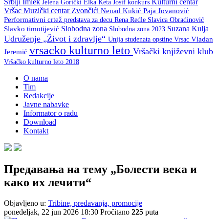
Srbiji
Imlek
Kulturni centar
Keta Josif
konkurs
Jelena Gorički Elka
Vršac
Muzički centar Zvončići
Nenad Kukić
Paja Jovanović
Performativni crtež
predstava za decu
Rena Redle
Slavica Obradinović
Slobodna zona
Suzana Kulja
Slavko timotijević
Slobodna zona 2023
Udruženje „Život i zdravlje“
Unija studenata opstine Vrsac
Vladan
vrsacko kulturno leto
Vršački književni klub
Jeremić
Vršačko kulturno leto 2018
O nama
Tim
Redakcije
Javne nabavke
Informator o radu
Download
Kontakt
Предавањa на тему „Болести века и
како их лечити“
Objavljeno u:
Tribine, predavanja, promocije
ponedeljak, 22 jun 2026 18:30
Pročitano
225
puta