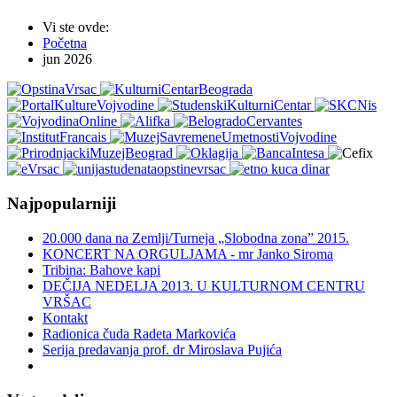
Vi ste ovde:
Početna
jun 2026
Najpopularniji
20.000 dana na Zemlji/Turneja „Slobodna zona” 2015.
KONCERT NA ORGULJAMA - mr Janko Siroma
Tribina: Bahove kapi
DEČIJA NEDELJA 2013. U KULTURNOM CENTRU
VRŠAC
Kontakt
Radionica čuda Radeta Markovića
Serija predavanja prof. dr Miroslava Pujića