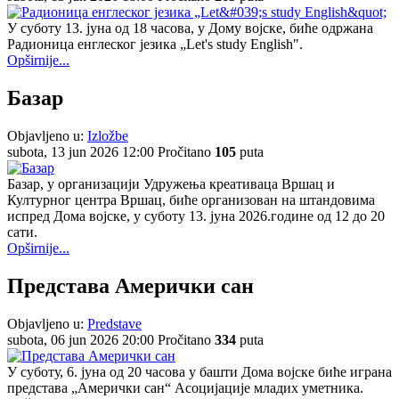
У суботу 13. јуна од 18 часова, у Дому војске, биће одржана
Радионица енглеског језика „Let's study English".
Opširnije...
Базар
Objavljeno u:
Izložbe
subota, 13 jun 2026 12:00
Pročitano
105
puta
Базар, у организацији Удружења креативаца Вршац и
Културног центра Вршац, биће организован на штандовима
испред Дома војске, у суботу 13. јуна 2026.године од 12 до 20
сати.
Opširnije...
Представа Амерички сан
Objavljeno u:
Predstave
subota, 06 jun 2026 20:00
Pročitano
334
puta
У суботу, 6. јуна од 20 часова у башти Дома војске биће играна
представа „Амерички сан“ Асоцијације младих уметника.