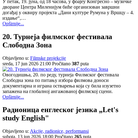
У петак, 19. јуна, од 18 часова, у фоајеу Конгресно – музичке
дворане Центра Миленијум биће организован завршни
догађај у оквиру пројекта „Дани културе Румуна у Вршцу – 4.
издање“,…
Opširnije...
20. Турнеја филмског фестивала
Слободна Зона
Objavljeno u:
Filmske projekcije
sreda, 17 jun 2026 21:00
Pročitano
387
puta
Овогодишња, 20. по реду, турнеја Филмског фестивала
Слободна зона по питању избора филмова доноси
документарна и играна остварења која су била изузетно
запажена на глобалној ангажованој филмској сцени.
Opširnije...
Радионица енглеског језика „Let's
study English"
Objavljeno u:
Akcije, radionice, performansi
subota, 13 jun 2026 18:00
Pročitano
265
puta