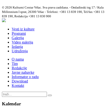
© 2026 Kulturni Centar Vršac. Sva prava zadržana. - Omladinski trg 17 / Kula
Millennium I sprat, 26300 Vršac - Telefoni: +381 13 839 190, Tel/fax +381 13
839 190, Redakcija +381 13 830 900
Vesti iz kulture
Programi
Galerija
Video galerija
Izdanja
Udruženja
O nama
Tim
Redakcije
Javne nabavke
Informator o radu
Download
Kontakt
Kalendar