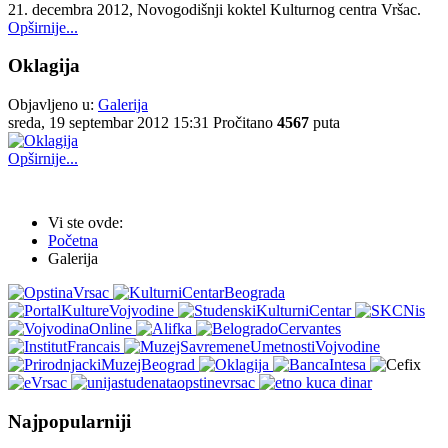
21. decembra 2012, Novogodišnji koktel Kulturnog centra Vršac.
Opširnije...
Oklagija
Objavljeno u:
Galerija
sreda, 19 septembar 2012 15:31
Pročitano
4567
puta
Opširnije...
Vi ste ovde:
Početna
Galerija
Najpopularniji