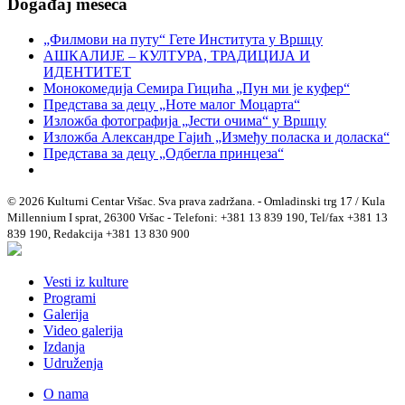
Događaj meseca
„Филмови на путу“ Гетe Института у Вршцу
АШКАЛИЈЕ – КУЛТУРА, ТРАДИЦИЈА И
ИДЕНТИТЕТ
Монокомедија Семира Гицића „Пун ми је куфер“
Представа за децу „Ноте малог Моцарта“
Изложба фотографија „Јести очима“ у Вршцу
Изложба Александре Гајић „Између поласка и доласка“
Представа за децу „Одбегла принцеза“
© 2026 Kulturni Centar Vršac. Sva prava zadržana. - Omladinski trg 17 / Kula
Millennium I sprat, 26300 Vršac - Telefoni: +381 13 839 190, Tel/fax +381 13
839 190, Redakcija +381 13 830 900
Vesti iz kulture
Programi
Galerija
Video galerija
Izdanja
Udruženja
O nama