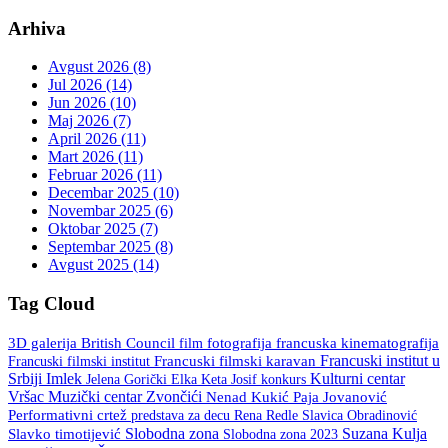
Arhiva
Avgust 2026 (8)
Jul 2026 (14)
Jun 2026 (10)
Maj 2026 (7)
April 2026 (11)
Mart 2026 (11)
Februar 2026 (11)
Decembar 2025 (10)
Novembar 2025 (6)
Oktobar 2025 (7)
Septembar 2025 (8)
Avgust 2025 (14)
Tag Cloud
3D galerija
British Council
fotografija
francuska kinematografija
film
Francuski institut u
Francuski filmski institut
Francuski filmski karavan
Srbiji
Imlek
Kulturni centar
Keta Josif
konkurs
Jelena Gorički Elka
Vršac
Muzički centar Zvončići
Nenad Kukić
Paja Jovanović
Performativni crtež
predstava za decu
Rena Redle
Slavica Obradinović
Slobodna zona
Suzana Kulja
Slavko timotijević
Slobodna zona 2023