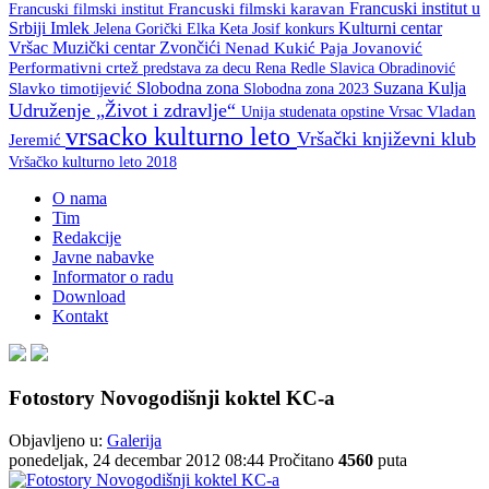
Francuski institut u
Francuski filmski institut
Francuski filmski karavan
Srbiji
Imlek
Kulturni centar
Keta Josif
konkurs
Jelena Gorički Elka
Vršac
Muzički centar Zvončići
Nenad Kukić
Paja Jovanović
Performativni crtež
predstava za decu
Rena Redle
Slavica Obradinović
Slobodna zona
Suzana Kulja
Slavko timotijević
Slobodna zona 2023
Udruženje „Život i zdravlje“
Unija studenata opstine Vrsac
Vladan
vrsacko kulturno leto
Vršački književni klub
Jeremić
Vršačko kulturno leto 2018
O nama
Tim
Redakcije
Javne nabavke
Informator o radu
Download
Kontakt
Fotostory Novogodišnji koktel KC-a
Objavljeno u:
Galerija
ponedeljak, 24 decembar 2012 08:44
Pročitano
4560
puta