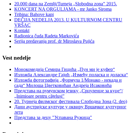
20.000 dana na Zemlji/Turneja „Slobodna zona” 2015.
KONCERT NA ORGULJAMA - mr Janko Siroma
Tribina: Bahove kapi
DEČIJA NEDELJA 2013. U KULTURNOM CENTRU
VRŠAC
Kontakt
Radionica čuda Radeta Markovića
Serija predavanja prof. dr Miroslava Pujića
Vest nedelje
Монокомедија Семира Гицића „Пун ми је куфер“
Изложба Александре Гајић „Између поласка и доласка“
Изложба фотографија „Формула 1/Монако - некада и
сада“ Милоша Цветковићаи Андреја Исаковића
Представа на румунском језику „Срцуленце за куце“/
„Inimioare pentru cățeluși”
20. Турнеја филмског фестивала Слободна Зона (2. deo)
Дани аустријске културе у оквиру Вршачког културног
лета
Представа за децу "Успавана Ружица"