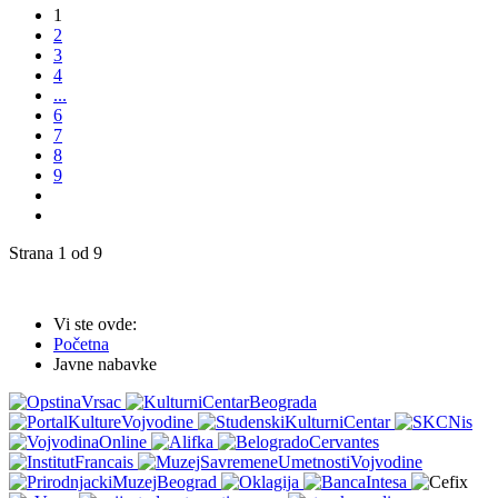
1
2
3
4
...
6
7
8
9
Strana 1 od 9
Vi ste ovde:
Početna
Javne nabavke