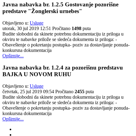
Javna nabavka br. 1.2.5 Gostovanje pozorišne
predstave "Žonglerski urnebes"
Objavljeno u:
Usluge
utorak, 30 jul 2019 12:51
Pročitano
1498
puta
Budite slobodni da skinete potrebnu dokumentaciju iz priloga u
okviru te nabavke prilože se sledeća dokumenta iz priloga: -
Obaveštenje o pokretanju postupka- poziv za dostavljanje ponuda-
konkursna dokumentacija
Opširnije...
Javna nabavka br. 1.2.4 za pozorišnu predstavu
BAJKA U NOVOM RUHU
Objavljeno u:
Usluge
četvrtak, 25 jul 2019 09:54
Pročitano
2455
puta
Budite slobodni da skinete potrebnu dokumentaciju iz priloga u
okviru te nabavke prilože se sledeća dokumenta iz priloga: -
Obaveštenje o pokretanju postupka- poziv za dostavljanje ponuda-
konkursna dokumentacija
Opširnije...