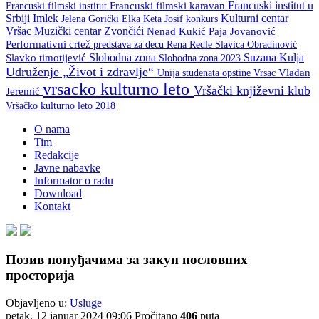
Francuski institut u
Francuski filmski institut
Francuski filmski karavan
Srbiji
Imlek
Kulturni centar
Keta Josif
konkurs
Jelena Gorički Elka
Vršac
Muzički centar Zvončići
Nenad Kukić
Paja Jovanović
Performativni crtež
predstava za decu
Rena Redle
Slavica Obradinović
Slobodna zona
Suzana Kulja
Slavko timotijević
Slobodna zona 2023
Udruženje „Život i zdravlje“
Unija studenata opstine Vrsac
Vladan
vrsacko kulturno leto
Vršački književni klub
Jeremić
Vršačko kulturno leto 2018
O nama
Tim
Redakcije
Javne nabavke
Informator o radu
Download
Kontakt
Позив понуђачима за закуп пословних
просторија
Objavljeno u:
Usluge
petak, 12 januar 2024 09:06
Pročitano
406
puta