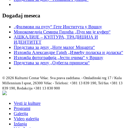
Događaj meseca
„Филмови на путу“ Гетe Института у Вршцу
Монокомедија Семира Гицића „Пун ми је куфер“
АШКАЛИЈЕ – КУЛТУРА, ТРАДИЦИЈА И
ИДЕНТИТЕТ
Представа за децу „Ноте малог Моцарта“
Изложба Александре Гајић „Између поласка и доласка“
Изложба фотографија „Јести очима“ у Вршцу
Представа за децу „Одбегла принцеза“
© 2026 Kulturni Centar Vršac. Sva prava zadržana. - Omladinski trg 17 / Kula
Millennium I sprat, 26300 Vršac - Telefoni: +381 13 839 190, Tel/fax +381 13
839 190, Redakcija +381 13 830 900
Vesti iz kulture
Programi
Galerija
Video galerija
Izdanja