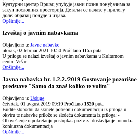
Културни центар Вршац упућује јавни позив понуђачима за
закуп пословних просторија. Детаљи се налазе у прилогу
доле: образац понуде и изјава.
Opširnije...
Izveštaj o javnim nabavkama
Objavljeno u:
Javne nabavke
utorak, 02 februar 2021 10:50
Pročitano
1155
puta
U prilogu se nalazi izveštaj o javnim nabavkama u Kulturnom
centru Vršac
Opširnije...
Javna nabavka br. 1.2.2./2019 Gostovanje pozorišne
predstave "Samo da znaš koliko te volim"
Objavljeno u:
Usluge
četvrtak, 01 avgust 2019 09:19
Pročitano
1520
puta
Budite slobodni da skinete potrebnu dokumentaciju iz priloga u
okviru te nabavke prilože se sledeća dokumenta iz priloga: -
Obaveštenje o pokretanju postupka- poziv za dostavljanje ponuda-
konkursna dokumentacija
Opširnije...