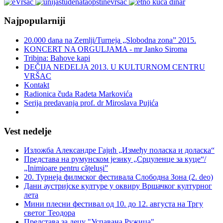
Najpopularniji
20.000 dana na Zemlji/Turneja „Slobodna zona” 2015.
KONCERT NA ORGULJAMA - mr Janko Siroma
Tribina: Bahove kapi
DEČIJA NEDELJA 2013. U KULTURNOM CENTRU
VRŠAC
Kontakt
Radionica čuda Radeta Markovića
Serija predavanja prof. dr Miroslava Pujića
Vest nedelje
Изложба Александре Гајић „Између поласка и доласка“
Представа на румунском језику „Срцуленце за куце“/
„Inimioare pentru cățeluși”
20. Турнеја филмског фестивала Слободна Зона (2. deo)
Дани аустријске културе у оквиру Вршачког културног
лета
Мини плесни фестивал од 10. до 12. августа на Тргу
светог Теодора
Представа за децу "Успавана Ружица"