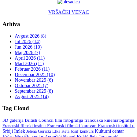
VRŠAČKI VENAC
Arhiva
Avgust 2026 (8)
Jul 2026 (14)
Jun 2026 (10)
Maj 2026 (7)
April 2026 (11)
Mart 2026 (11)
Februar 2026 (11)
Decembar 2025 (10)
Novembar 2025 (6)
Oktobar 2025 (7)
Septembar 2025 (8)
Avgust 2025 (14)
Tag Cloud
3D galerija
British Council
fotografija
francuska kinematografija
film
Francuski institut u
Francuski filmski institut
Francuski filmski karavan
Srbiji
Imlek
Kulturni centar
Keta Josif
konkurs
Jelena Gorički Elka
Vršac
Muzički centar Zvončići
Nenad Kukić
Paja Jovanović