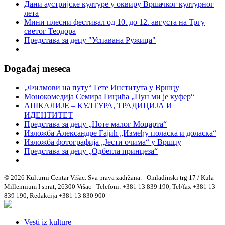
Дани аустријске културе у оквиру Вршачког културног
лета
Мини плесни фестивал од 10. до 12. августа на Тргу
светог Теодора
Представа за децу "Успавана Ружица"
Događaj meseca
„Филмови на путу“ Гетe Института у Вршцу
Монокомедија Семира Гицића „Пун ми је куфер“
АШКАЛИЈЕ – КУЛТУРА, ТРАДИЦИЈА И
ИДЕНТИТЕТ
Представа за децу „Ноте малог Моцарта“
Изложба Александре Гајић „Између поласка и доласка“
Изложба фотографија „Јести очима“ у Вршцу
Представа за децу „Одбегла принцеза“
© 2026 Kulturni Centar Vršac. Sva prava zadržana. - Omladinski trg 17 / Kula
Millennium I sprat, 26300 Vršac - Telefoni: +381 13 839 190, Tel/fax +381 13
839 190, Redakcija +381 13 830 900
Vesti iz kulture