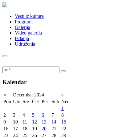
Vesti iz kulture
Programi
Galerija
Video galerija
Izdanja
Udruženja
Kalendar
«
Decembar 2024
»
Pon
Uto
Sre
Čet
Pet
Sub
Ned
1
2
3
4
5
6
7
8
9
10
11
12
13
14
15
16
17
18
19
20
21
22
23
24
25
26
27
28
29