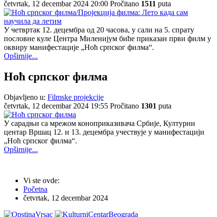
četvrtak, 12 decembar 2024 20:00
Pročitano
1511
puta
У четвртак 12. децембра од 20 часова, у сали на 5. спрату
пословне куле Центра Миленијум биће приказан први филм у
оквиру манифестације „Ноћ српског филма“.
Opširnije...
Ноћ српског филма
Objavljeno u:
Filmske projekcije
četvrtak, 12 decembar 2024 19:55
Pročitano
1301
puta
У сарадњи са мрежом коноприказивача Србије, Културни
центар Вршац 12. и 13. децембра учествује у манифестацији
„Ноћ српског филма“.
Opširnije...
Vi ste ovde:
Početna
četvrtak, 12 decembar 2024