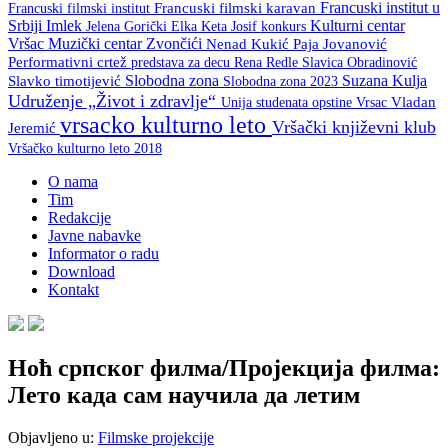
Francuski institut u
Francuski filmski institut
Francuski filmski karavan
Srbiji
Imlek
Kulturni centar
Keta Josif
konkurs
Jelena Gorički Elka
Vršac
Muzički centar Zvončići
Nenad Kukić
Paja Jovanović
Performativni crtež
predstava za decu
Rena Redle
Slavica Obradinović
Slobodna zona
Suzana Kulja
Slavko timotijević
Slobodna zona 2023
Udruženje „Život i zdravlje“
Unija studenata opstine Vrsac
Vladan
vrsacko kulturno leto
Vršački književni klub
Jeremić
Vršačko kulturno leto 2018
O nama
Tim
Redakcije
Javne nabavke
Informator o radu
Download
Kontakt
Ноћ српског филма/Пројекција филма:
Лето када сам научила да летим
Objavljeno u:
Filmske projekcije