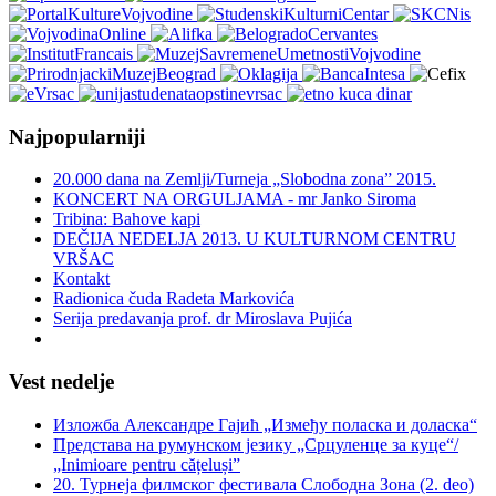
Najpopularniji
20.000 dana na Zemlji/Turneja „Slobodna zona” 2015.
KONCERT NA ORGULJAMA - mr Janko Siroma
Tribina: Bahove kapi
DEČIJA NEDELJA 2013. U KULTURNOM CENTRU
VRŠAC
Kontakt
Radionica čuda Radeta Markovića
Serija predavanja prof. dr Miroslava Pujića
Vest nedelje
Изложба Александре Гајић „Између поласка и доласка“
Представа на румунском језику „Срцуленце за куце“/
„Inimioare pentru cățeluși”
20. Турнеја филмског фестивала Слободна Зона (2. deo)