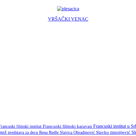
VRŠAČKI VENAC
Francuski institut u Sr
Francuski filmski institut
Francuski filmski karavan
S
crtež
predstava za decu
Rena Redle
Slavica Obradinović
Slavko timotijević