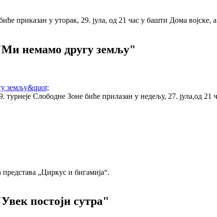
биће приказан у уторак, 29. јула, од 21 час у башти Дома војске
и немамо другу земљу"
турнеје Слободне Зоне биће прилазан у недељу, 27. јула,од 21 ч
на представа „Циркус и бигамија“.
век постоји сутра"