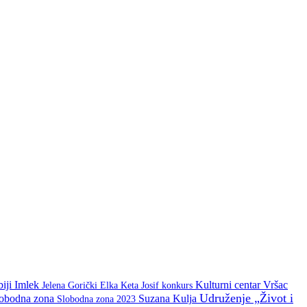
biji
Imlek
Kulturni centar Vršac
Keta Josif
konkurs
Jelena Gorički Elka
Udruženje „Život i
lobodna zona
Suzana Kulja
Slobodna zona 2023