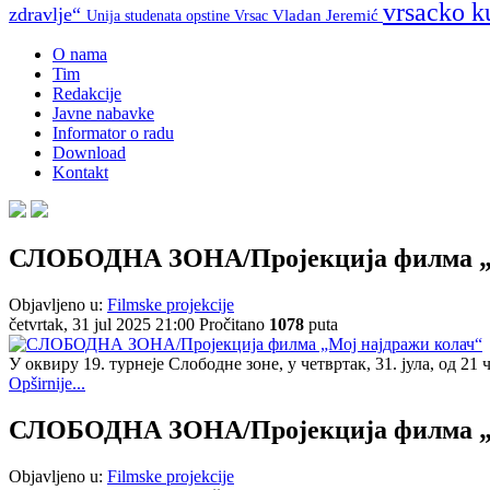
vrsacko k
zdravlje“
Unija studenata opstine Vrsac
Vladan Jeremić
O nama
Tim
Redakcije
Javne nabavke
Informator o radu
Download
Kontakt
СЛОБОДНА ЗОНА/Пројекција филма „М
Objavljeno u:
Filmske projekcije
četvrtak, 31 jul 2025 21:00
Pročitano
1078
puta
У оквиру 19. турнеје Слободне зоне, у четвртак, 31. јула, од 2
Opširnije...
СЛОБОДНА ЗОНА/Пројекција филма „
Objavljeno u:
Filmske projekcije