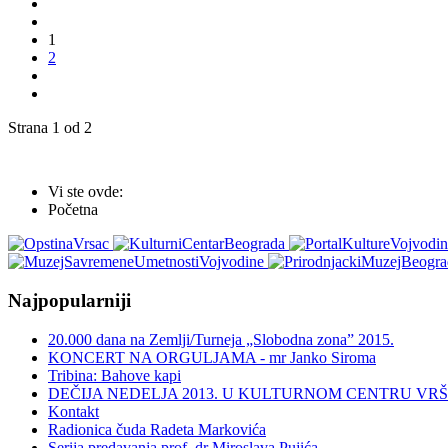
1
2
Strana 1 od 2
Vi ste ovde:
Početna
Najpopularniji
20.000 dana na Zemlji/Turneja „Slobodna zona” 2015.
KONCERT NA ORGULJAMA - mr Janko Siroma
Tribina: Bahove kapi
DEČIJA NEDELJA 2013. U KULTURNOM CENTRU VR
Kontakt
Radionica čuda Radeta Markovića
Serija predavanja prof. dr Miroslava Pujića