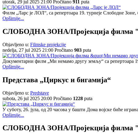
utorak, 29 jul 2025 21:00
Pročitano
911
puta
Филм „Ларс је ЛОЛ“, са репертоара 19. турнеје Слободне Зоне, 
Opširnije...
СЛОБОДНА ЗОНА/Пројекција филма "М
Objavljeno u:
Filmske projekcije
nedelja, 27 jul 2025 21:00
Pročitano
903
puta
Документарни филм „Ми немамо другу земљу“ са репертоара 19. 
Opširnije...
Представа „Циркус и бигамија“
Objavljeno u:
Predstave
subota, 26 jul 2025 20:00
Pročitano
1228
puta
У суботу, 26. јула, од 20 часова у башти Дома војске биће игра
Opširnije...
СЛОБОДНА ЗОНА/Пројекција филма "У