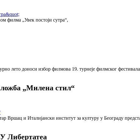
м филма „Увек постоји сутра“,
но лето доноси избор филмова 19. турнеје филмског фестивала
зложба „Милена стил“
ар Вршац и Италијански институт за културу у Београду предст
У Либертатеа