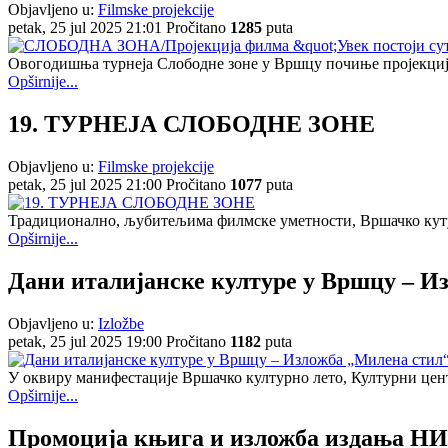
Objavljeno u:
Filmske projekcije
petak, 25 jul 2025 21:01
Pročitano
1285
puta
Овогодишња турнеја Слободне зоне у Вршцу почиње пројекцијо
Opširnije...
19. ТУРНЕЈА СЛОБОДНЕ ЗОНЕ
Objavljeno u:
Filmske projekcije
petak, 25 jul 2025 21:00
Pročitano
1077
puta
Традиционално, љубитељима филмске уметности, Вршачко кутур
Opširnije...
Дани италијанске културе у Вршцу – И
Objavljeno u:
Izložbe
petak, 25 jul 2025 19:00
Pročitano
1182
puta
У оквиру манифестације Вршачко културно лето, Културни цент
Opširnije...
Промоција књига и изложба издања НИ