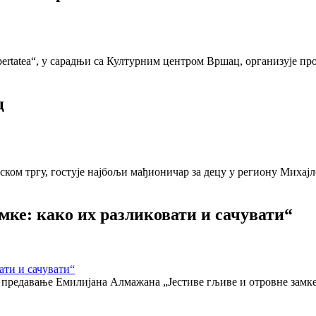
ibertatea“, у сарадњи са Културним центром Вршац, организује п
ц
дском тргу, гостује најбољи мађионичар за децу у региону Михај
мке: како их разликовати и сачувати“
но предавање Емилијана Алмажана „Јестиве гљиве и отровне замке