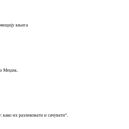
ромоцију књига
ло Меџик.
: како их разликовати и сачувати“.