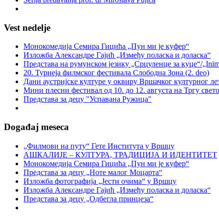
Vest nedelje
Монокомедија Семира Гицића „Пун ми је куфер“
Изложба Александре Гајић „Између поласка и доласка“
Представа на румунском језику „Срцуленце за куце“/„Inimio
20. Турнеја филмског фестивала Слободна Зона (2. deo)
Дани аустријске културе у оквиру Вршачког културног ле
Мини плесни фестивал од 10. до 12. августа на Тргу свет
Представа за децу "Успавана Ружица"
Događaj meseca
„Филмови на путу“ Гетe Института у Вршцу
АШКАЛИЈЕ – КУЛТУРА, ТРАДИЦИЈА И ИДЕНТИТЕТ
Монокомедија Семира Гицића „Пун ми је куфер“
Представа за децу „Ноте малог Моцарта“
Изложба фотографија „Јести очима“ у Вршцу
Изложба Александре Гајић „Између поласка и доласка“
Представа за децу „Одбегла принцеза“