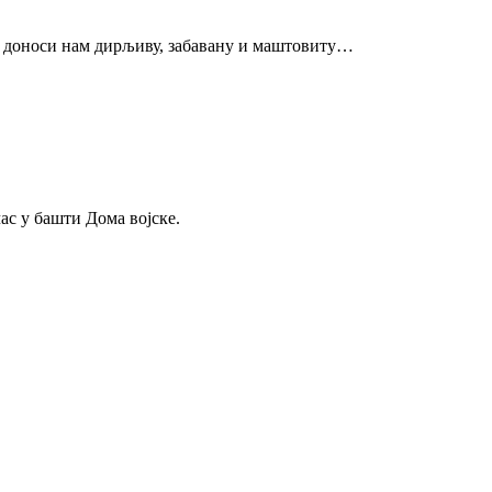
, а доноси нам дирљиву, забавану и маштовиту…
ас у башти Дома војске.