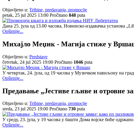
Objavljeno u:
Tribine, predavanja, promocije
petak, 25 jul 2025 13:00
Pročitano
848
puta
Дана 25. јула од 13.00 часова, Новинско-издавачка установа „L
Opširnije...
Михајло Меџик - Магија стиже у Врша
Objavljeno u:
Predstave
četvrtak, 24 jul 2025 19:00
Pročitano
1046
puta
У четвртак, 24. јула, од 19 часова у Музичком павиљону на гра
Opširnije...
Предавање „Јестиве гљиве и отровне за
Objavljeno u:
Tribine, predavanja, promocije
sreda, 23 jul 2025 19:00
Pročitano
730
puta
У среду, 23. јула, у 19 часова у башти Дома војске биће одржа
Opširnije...