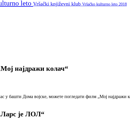
ulturno leto
Vršački književni klub
Vršačko kulturno leto 2018
ој најдражи колач“
1 час у башти Дома војске, можете погледати филм „Мој најдражи к
Ларс је ЛОЛ“