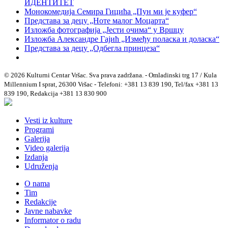
ИДЕНТИТЕТ
Монокомедија Семира Гицића „Пун ми је куфер“
Представа за децу „Ноте малог Моцарта“
Изложба фотографија „Јести очима“ у Вршцу
Изложба Александре Гајић „Између поласка и доласка“
Представа за децу „Одбегла принцеза“
© 2026 Kulturni Centar Vršac. Sva prava zadržana. - Omladinski trg 17 / Kula
Millennium I sprat, 26300 Vršac - Telefoni: +381 13 839 190, Tel/fax +381 13
839 190, Redakcija +381 13 830 900
Vesti iz kulture
Programi
Galerija
Video galerija
Izdanja
Udruženja
O nama
Tim
Redakcije
Javne nabavke
Informator o radu