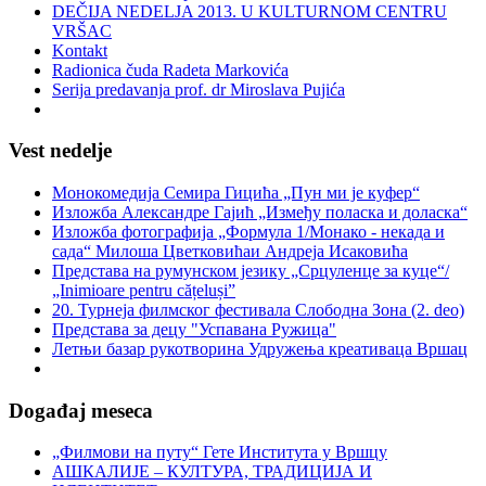
DEČIJA NEDELJA 2013. U KULTURNOM CENTRU
VRŠAC
Kontakt
Radionica čuda Radeta Markovića
Serija predavanja prof. dr Miroslava Pujića
Vest nedelje
Монокомедија Семира Гицића „Пун ми је куфер“
Изложба Александре Гајић „Између поласка и доласка“
Изложба фотографија „Формула 1/Монако - некада и
сада“ Милоша Цветковићаи Андреја Исаковића
Представа на румунском језику „Срцуленце за куце“/
„Inimioare pentru cățeluși”
20. Турнеја филмског фестивала Слободна Зона (2. deo)
Представа за децу "Успавана Ружица"
Летњи базар рукотворина Удружења креативаца Вршац
Događaj meseca
„Филмови на путу“ Гетe Института у Вршцу
АШКАЛИЈЕ – КУЛТУРА, ТРАДИЦИЈА И