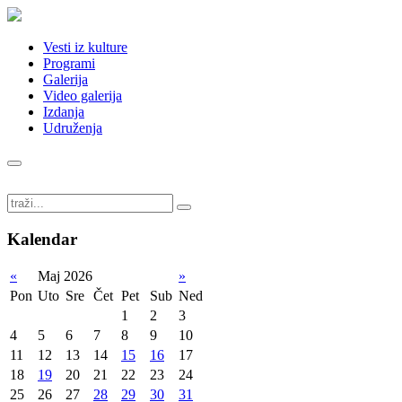
Vesti iz kulture
Programi
Galerija
Video galerija
Izdanja
Udruženja
Kalendar
«
Maj 2026
»
Pon
Uto
Sre
Čet
Pet
Sub
Ned
1
2
3
4
5
6
7
8
9
10
11
12
13
14
15
16
17
18
19
20
21
22
23
24
25
26
27
28
29
30
31