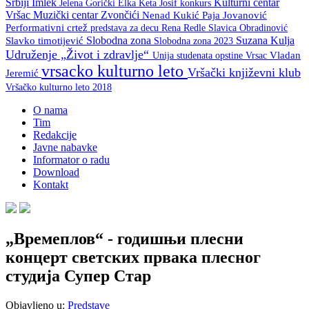
Srbiji
Imlek
Kulturni centar
Keta Josif
konkurs
Jelena Gorički Elka
Vršac
Muzički centar Zvončići
Nenad Kukić
Paja Jovanović
Performativni crtež
predstava za decu
Rena Redle
Slavica Obradinović
Slobodna zona
Suzana Kulja
Slavko timotijević
Slobodna zona 2023
Udruženje „Život i zdravlje“
Unija studenata opstine Vrsac
Vladan
vrsacko kulturno leto
Vršački književni klub
Jeremić
Vršačko kulturno leto 2018
O nama
Tim
Redakcije
Javne nabavke
Informator o radu
Download
Kontakt
„Времеплов“ - годишњи плесни
концерт светских првака плесног
студија Супер Стар
Objavljeno u:
Predstave