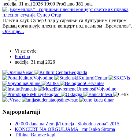
nedelja, 31 maj 2026 19:00
Pročitano
381
puta
Плесни клуб Супер Стар у сарадњи са Културним центром
Вршац организује плесни концерт под називом „Времеплов“.
Opširnije...
Vi ste ovde:
Početna
nedelja, 31 maj 2026
Najpopularniji
20.000 dana na Zemlji/Turneja „Slobodna zona” 2015.
KONCERT NA ORGULJAMA - mr Janko Siroma
Tribina: Bahove kapi